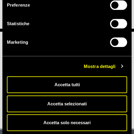
di arma da guerra vietato
” – ha concluso Hadid.
Preferenze
Statistiche
Marketing
Notizie correlate per tema
CONFLITTI E CRISI
Mostra dettagli
Accetta tutti
Notizie correlate per paese
Accetta selezionati
SIRIA
Accetta solo necessari