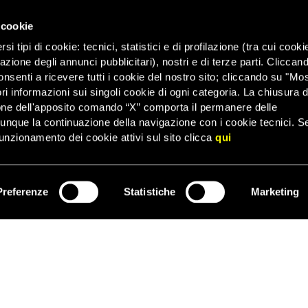
 non è ancora in grado di verificare in modo indipendente quanto a
 cookie
 diritti umani è in contatto con persone di fiducia sul posto e ha t
i tipi di cookie: tecnici, statistici e di profilazione (tra cui cooki
perti e medici per conoscere il loro parere.
zazione degli annunci pubblicitari), nostri e di terze parti. Cliccan
 l’uso di armi chimiche, si tratterebbe di un crimine di guerra. Per 
onsenti a ricevere tutti i cookie del nostro sito; cliccando su "Mo
rnazionale è necessario più che mai, per Amnesty International, riferi
ri informazioni sui singoli cookie di ogni categoria. La chiusura d
 internazionale, ciò che l’organizzazione per i diritti umani sta chi
one dell'apposito comando “X” comporta il permanere delle
dunque la continuazione della navigazione con i cookie tecnici. S
unzionamento dei cookie attivi sul sito clicca
qui
Preferenze
Statistiche
Marketing
ISCRIVITI