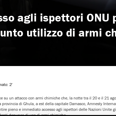
sso agli ispettori ONU 
unto utilizzo di armi 
imato:
2'
e su un attacco con armi chimiche che, la notte tra il 20 e il 21 ag
a provincia di Ghula, a est della capitale Damasco, Amnesty Internati
ntire pieno e immediato accesso agli ispettori delle Nazioni Unite g
denti denunce di uso di armi chimiche.