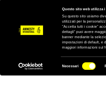
Amnesty International
Questo sito web utilizza i
L’organizzazione per i
Su questo sito usiamo divers
circolanti in Rete a es
utilizzati per la personaliz
Qualora fosse accertato
"Accetta tutti i cookie" acc
crimini di diritto inte
dettagli" puoi avere maggio
Siria alla Corte penale
banner mediante la selezi
impostazioni di default, e 
maggiori informazioni sul f
Selezione
Necessari
del
Notizie correlate per tema
NEWSLETTER
consenso
CONFLITTI E CRISI