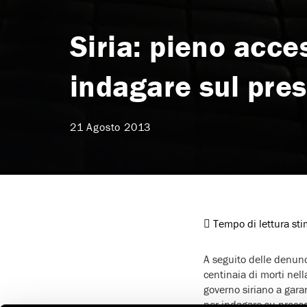
Siria: pieno acce
indagare sul pres
21 Agosto 2013
Tempo di lettura st
A seguito delle denunc
centinaia di morti nell
governo siriano a gara
per indagare su prece