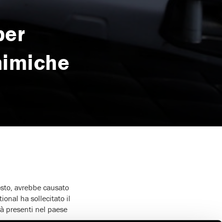
per
chimiche
osto, avrebbe causato
onal ha sollecitato il
ià presenti nel paese