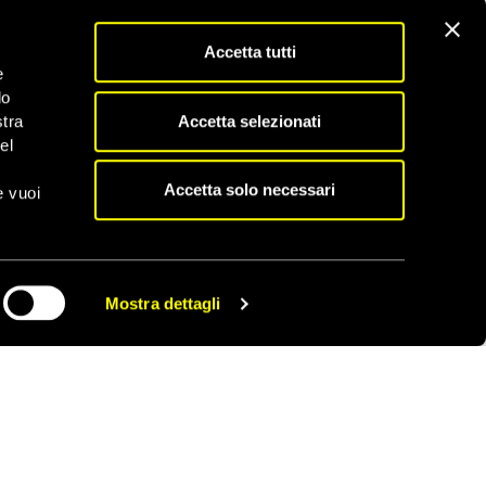
ccaduto .
Accetta tutti
rasmesso le immagini
e
do
fermare questo e altri
Accetta selezionati
stra
re la situazione della
el
edendo dal 2011.
Accetta solo necessari
e vuoi
Mostra dettagli
CONDIVIDI