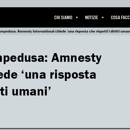
CHI SIAMO
NOTIZIE
COSA FAC
ampedusa: Amnesty International chiede ‘una risposta che rispetti i diritti umani
ampedusa: Amnesty
ede ‘una risposta
tti umani’