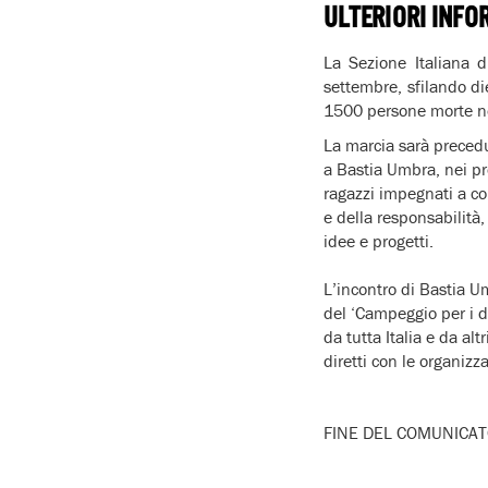
ULTERIORI INFO
La Sezione Italiana d
settembre, sfilando di
1500 persone morte ne
La marcia sarà preced
a
Bastia Umbra,
nei pr
ragazzi impegnati a colt
e della responsabilità,
idee e progetti.
L’incontro di Bastia U
del
‘Campeggio per i di
da tutta Italia e da al
diretti con le organizz
FINE DEL COMUNIC