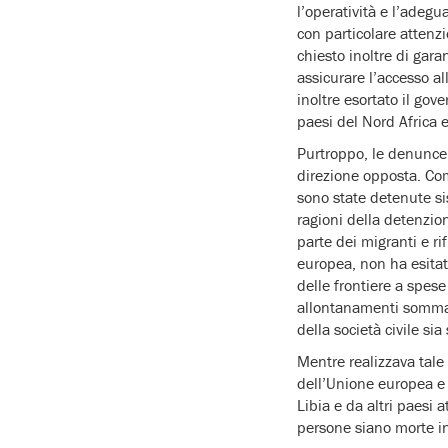
l’operatività e l’adegua
con particolare attenzi
chiesto inoltre di gara
assicurare l’accesso al
inoltre esortato il gov
paesi del Nord Africa e
Purtroppo, le denunce 
direzione opposta. Com
sono state detenute s
ragioni della detenzion
parte dei migranti e rif
europea, non ha esitato
delle frontiere a spese
allontanamenti sommari 
della società civile sia
Mentre realizzava tale p
dell’Unione europea e a
Libia e da altri paesi 
persone siano morte i