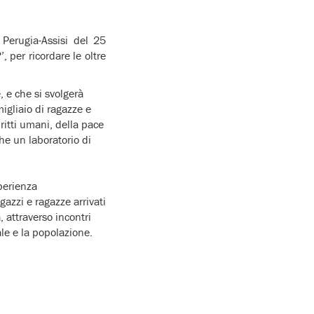
 Perugia-Assisi del 25
 per ricordare le oltre
e
, e che si svolgerà
migliaio di ragazze e
iritti umani, della pace
he un laboratorio di
perienza
agazzi e ragazze arrivati
, attraverso incontri
ale e la popolazione.