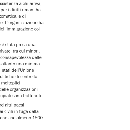
ssistenza a chi arriva,
per i diritti umani ha
tomatica, e di
ale. L’organizzazione ha
 dell’immigrazione coi
 è stata presa una
vate, tra cui minori,
 consapevolezza delle
 soltanto una minima
i stati dell’Unione
litiche di controllo
 molteplici
delle organizzazioni
fugiati sono trattenuti.
ad altri paesi
 civili in fuga dalla
ritiene che almeno 1500