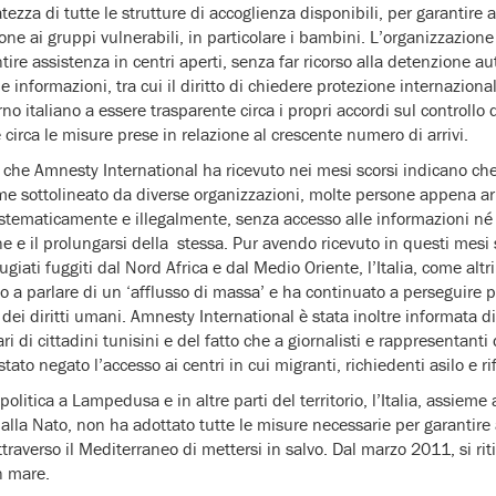
tezza di tutte le strutture di accoglienza disponibili, per garantire a
one ai gruppi vulnerabili, in particolare i bambini. L’organizzazione 
ntire assistenza in centri aperti, senza far ricorso alla detenzione au
le informazioni, tra cui il diritto di chiedere protezione internazion
erno italiano a essere trasparente circa i propri accordi sul controllo
 circa le misure prese in relazione al crescente numero di arrivi.
che Amnesty International ha ricevuto nei mesi scorsi indicano che
e sottolineato da diverse organizzazioni, molte persone appena arri
istematicamente e illegalmente, senza accesso alle informazioni né
e e il prolungarsi della stessa.
Pur avendo ricevuto in questi mesi
ugiati fuggiti dal Nord Africa e dal Medio Oriente, l’Italia, come altr
 a parlare di un ‘afflusso di massa’ e ha continuato a perseguire po
 dei diritti umani.
Amnesty International è stata inoltre informata di
di cittadini tunisini e del fatto che a giornalisti e rappresentanti 
 stato negato l’accesso ai centri in cui migranti, richiedenti asilo e ri
olitica a Lampedusa e in altre parti del territorio, l’Italia, assieme 
lla Nato, non ha adottato tutte le misure necessarie per garantire ai
attraverso il Mediterraneo di mettersi in salvo. Dal marzo 2011, si 
n mare.