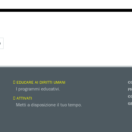
O
EDUCARE AI DIRITTI UMANI
C
I programmi educativi.
P
C
ATTIVATI
G
Metti a disposizione il tuo tempo.