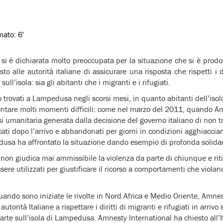
imato:
6'
 si è dichiarata molto preoccupata per la situazione che si è prod
sto alle autorità italiane di assicurare una risposta che rispetti i d
ull’isola: sia gli abitanti che i migranti e i rifugiati.
o trovati a Lampedusa negli scorsi mesi, in quanto abitanti dell’isola
ontare molti momenti difficili: come nel marzo del 2011, quando A
 umanitaria generata dalla decisione del governo italiano di non tra
cati dopo l’arrivo e abbandonati per giorni in condizioni agghiacciant
usa ha affrontato la situazione dando esempio di profonda solidar
non giudica mai ammissibile la violenza da parte di chiunque e riti
ere utilizzati per giustificare il ricorso a comportamenti che violano 
quando sono iniziate le rivolte in Nord Africa e Medio Oriente, Amne
utorità Italiane a rispettare i diritti di migranti e rifugiati in arrivo 
rte sull’isola di Lampedusa. Amnesty International ha chiesto all’It