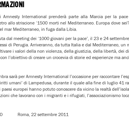
RMAZIONI
i Amnesty International prenderà parte alla Marcia per la pace
etro allo striscione ‘1500 morti nel Mediterraneo. Europa dove sei?’,
l mar Mediterraneo, in fuga dalla Libia.
uta dal
meeting
dei
‘1000 giovani per la pace’,
il
23 e 24 settembr
essi di Perugia. Arriveranno, da tutta Italia e dal Mediterraneo, un 
ivare i valori della non violenza, della giustizia, della libertà, dei d
 con l’obiettivo di creare un crocevia di storie ed esperienze ma anc
mbra sarà per Amnesty International l’occasione
per raccontare l’es
ritti umani’
di Lampedusa
, durante il quale alla fine di luglio 41 r
tri paesi europei hanno potuto conoscere da vicino la realtà dell’isola
azioni che lavorano con i migranti e i rifugiati, l’associazionismo loc
ATO Roma, 22 settembre 2011