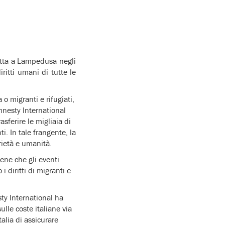
otta a Lampedusa negli
iritti umani di tutte le
 o migranti e rifugiati,
mnesty International
sferire le migliaia di
i. In tale frangente, la
ietà e umanità.
ene che gli eventi
i diritti di migranti e
sty International ha
sulle coste italiane via
alia di assicurare