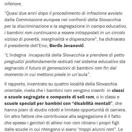
inferiore.
“
Quasi due anni dopo il procedimento di infrazione avviato
dalla Commissione europea nei confronti della Slovacchia
per la discriminazione e la segregazione in campo educativo,
i bambini rom continuano a essere intrappolati in un circolo
vizioso di povertà, marginalità e disperazione
”, ha dichiarato
il presidente dell’Ercc,
Ðorđe Jovanović
.
“
L’indegna incapacità della Slovacchia a prendere di petto
pregiudizi profondamente radicati nel sistema educativo sta
segnando il futuro di generazioni di bambini rom fin dal
momento in cui mettono piede in un’aula
”.
Il rapporto, incentrato su quattro località della Slovacchia
orientale, rivela che i bambini rom vengono inseriti in
classi
o scuole segregate e composte di soli rom
, o in classi e
scuole speciali per bambini con “disabilità mentali”
, che
hanno piani di studio ridotti e limitate opportunità di carriera.
Un altro fattore che contribuisce alla segregazione è il fatto
che spesso i genitori di allievi non rom ritirano i propri figli
dalle scuole in cui ritengono vi siano “
troppi alunni rom
”. Le