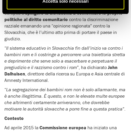
Accetta solo necessari
Amnesty International e l’Errc sollecitano la Commissione
europea a
spingere la Slovacchia a conformare le proprie
politiche al diritto comunitario
contro la discriminazione
razziale emanando una “opinione ragionata” contro la
Slovacchia, che è l’ultimo atto prima di portare il paese in
giudizio.
“
Il sistema educativo in Slovacchia fin dall’inizio va contro i
bambini rom e li costringe a percorrere una traiettoria stretta
e deprimente che serve solo a esacerbare e perpetuare il
pregiudizio e il razzismo contro i rom
”, ha dichiarato
John
Dalhuisen
, direttore della ricerca su Europa e Asia centrale di
Amnesty International.
“
La segregazione dei bambini rom non è solo allarmante, ma
è anche illegittima. È questo, e non le elevate multe europee
che altrimenti certamente arriveranno, che dovrebbe
motivare le autorità slovacche a porre fine a questa pratica
”.
Contesto
Ad aprile 2015 la
Commissione europea
ha iniziato una