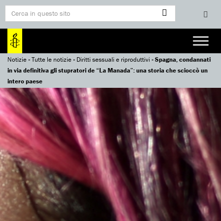
Notizie
»
Tutte le notizie
»
Diritti sessuali e riproduttivi
»
Spagna, condannati
in via definitiva gli stupratori de “La Manada”: una storia che scioccò un
intero paese