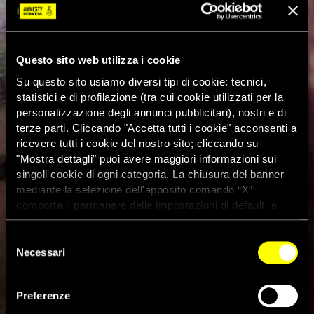
Questo sito web utilizza i cookie
Su questo sito usiamo diversi tipi di cookie: tecnici,
statistici e di profilazione (tra cui cookie utilizzati per la
personalizzazione degli annunci pubblicitari), nostri e di
terze parti. Cliccando "Accetta tutti i cookie" acconsenti a
ricevere tutti i cookie del nostro sito; cliccando su
"Mostra dettagli" puoi avere maggiori informazioni sui
singoli cookie di ogni categoria. La chiusura del banner
mediante la selezione dell'apposito comando “X”
comporta il permanere delle impostazioni di default, e
dunque la continuazione della navigazione con i cookie
tecnici. Se vuoi maggiori informazioni sul funzionamento
Selezione
dei cookie attivi sul sito clicca
qui
Necessari
del
Spagna, condannati in via
consenso
definitiva gli stupratori de “La
Preferenze