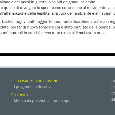
aliane e dei paesi in guerra, o colpiti da grandi calamità.
, è quello di divulgare lo sport come educazione al movimento, al ris
ll’affermazione della legalità, alla cura dell’ambiente e al risparmi
o, basket, rugby, pattinaggio, tennis. Tante discipline a volte con r
ldato, per far di nuovo sorridere chi è stato mutilato dalle bombe, p
trofi naturali in cui si è perso tutto e non si è mai avuto nulla.
EDUCARE AI DIRITTI UMANI
C
I programmi educativi.
P
C
ATTIVATI
G
Metti a disposizione il tuo tempo.