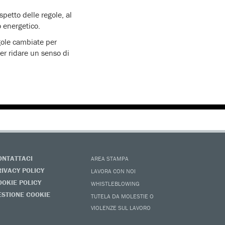
petto delle regole, al
o energetico.
egole cambiate per
er ridare un senso di
ONTATTACI
AREA STAMPA
RIVACY POLICY
LAVORA CON NOI
OOKIE POLICY
WHISTLEBLOWING
ESTIONE COOKIE
TUTELA DA MOLESTIE O
VIOLENZE SUL LAVORO