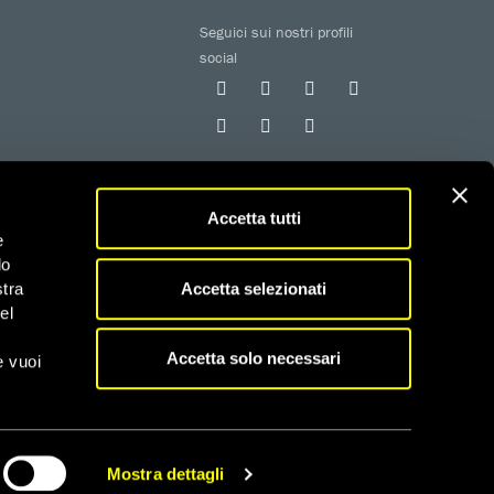
Seguici sui nostri profili
social
Accetta tutti
e
do
 iscritta al RUNTS con determinazione n. G02926 del
Accetta selezionati
stra
el
fiscali
Accetta solo necessari
e vuoi
Mostra dettagli
CONDIVIDI