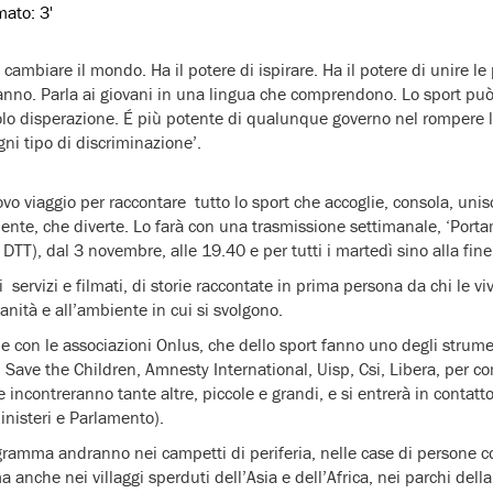
imato:
3'
i cambiare il mondo. Ha il potere di ispirare. Ha il potere di unire 
anno. Parla ai giovani in una lingua che comprendono. Lo sport pu
olo disperazione. É più potente di qualunque governo nel rompere le 
ogni tipo di discriminazione’.
ovo viaggio per raccontare tutto lo sport che accoglie, consola, uni
nte, che diverte. Lo farà con una trasmissione settimanale, ‘Portam
DTT), dal 3 novembre, alle 19.40 e per tutti i martedì sino alla fin
servizi e filmati, di storie raccontate in prima persona da chi le v
anità e all’ambiente in cui si svolgono.
e con le associazioni Onlus, che dello sport fanno uno degli strume
f, Save the Children, Amnesty International, Uisp, Csi, Libera, per 
incontreranno tante altre, piccole e grandi, e si entrerà in contatt
inisteri e Parlamento).
ramma andranno nei campetti di periferia, nelle case di persone c
ma anche nei villaggi sperduti dell’Asia e dell’Africa, nei parchi della