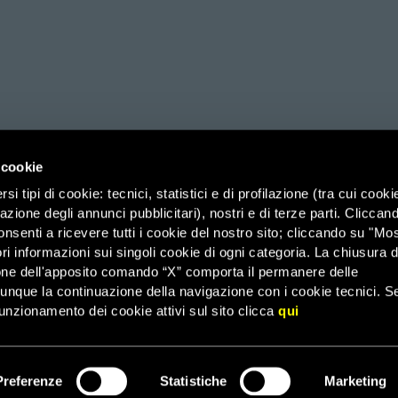
 cookie
i tipi di cookie: tecnici, statistici e di profilazione (tra cui cooki
zazione degli annunci pubblicitari), nostri e di terze parti. Cliccan
ico di Savoia 2b (Spazio 3M) – 00185 Roma, Organizzazione di Volontariato
onsenti a ricevere tutti i cookie del nostro sito; cliccando su "Mo
ri informazioni sui singoli cookie di ogni categoria. La chiusura d
it – PEC: affarigenerali@pec.amnesty.it – C.F. 03031110582 –
Agevolazioni 
one dell'apposito comando “X” comporta il permanere delle
dunque la continuazione della navigazione con i cookie tecnici. S
–
43 – Email: infoamnesty@amnesty.it – WhatsApp:
3482349345
FAQ
unzionamento dei cookie attivi sul sito clicca
qui
© 2026 Amnesty International
Preferenze
Statistiche
Marketing
ISCRIVITI