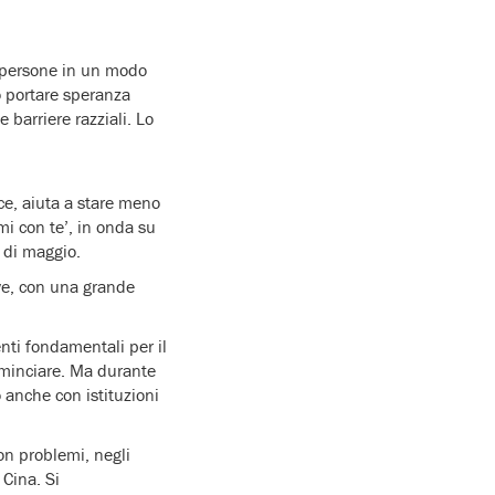
le persone in un modo
ò portare speranza
barriere razziali. Lo
sce, aiuta a stare meno
i con te’, in onda su
e di maggio.
ive, con una grande
nti fondamentali per il
cominciare. Ma durante
o anche con istituzioni
on problemi, negli
 Cina. Si