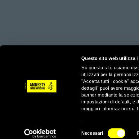
amnesty.org
Together with
Questo sito web utilizza i
Su questo sito usiamo divers
utilizzati per la personaliz
Amnesty International – Sezione Italiana OdV – Via Ludov
"Accetta tutti i cookie" acc
3/3/2023
dettagli" puoi avere maggio
Tel: 06 44901 – Fax: 06 4490222 – Email: info@amnesty.
banner mediante la selezi
impostazioni di default, e 
Servizio Sostenitori – Tel: 06 4490210 – Fax: 06 44902
maggiori informazioni sul f
Selezione
Necessari
del
NEWSLETTER