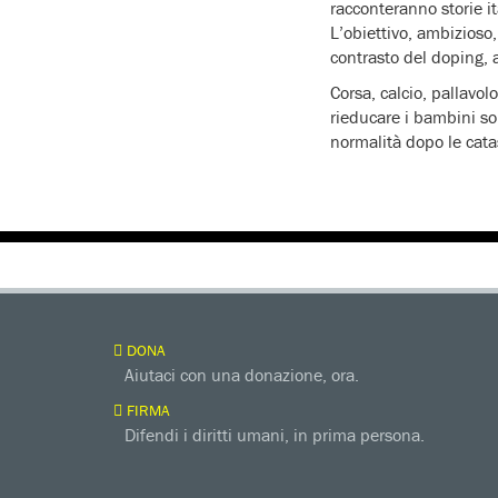
racconteranno storie it
L’obiettivo, ambizioso
contrasto del doping, a
Corsa, calcio, pallavol
rieducare i bambini so
normalità dopo le catas
DONA
Aiutaci con una donazione, ora.
FIRMA
Difendi i diritti umani, in prima persona.