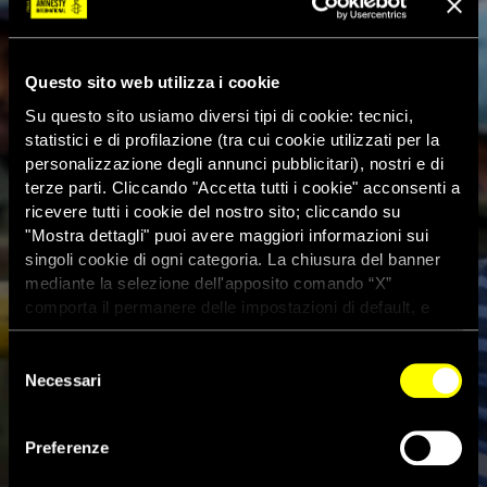
Questo sito web utilizza i cookie
Su questo sito usiamo diversi tipi di cookie: tecnici,
statistici e di profilazione (tra cui cookie utilizzati per la
personalizzazione degli annunci pubblicitari), nostri e di
terze parti. Cliccando "Accetta tutti i cookie" acconsenti a
ricevere tutti i cookie del nostro sito; cliccando su
"Mostra dettagli" puoi avere maggiori informazioni sui
singoli cookie di ogni categoria. La chiusura del banner
mediante la selezione dell'apposito comando “X”
comporta il permanere delle impostazioni di default, e
dunque la continuazione della navigazione con i cookie
tecnici. Se vuoi maggiori informazioni sul funzionamento
Selezione
dei cookie attivi sul sito clicca
qui
Necessari
del
consenso
Sri Lanka : brutale e
Preferenze
vergognoso assalto al diritto di