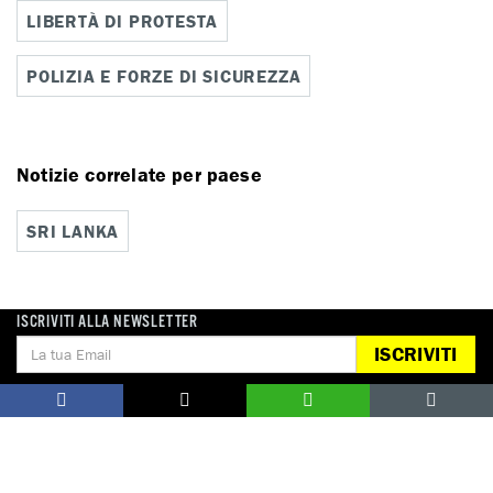
LIBERTÀ DI PROTESTA
POLIZIA E FORZE DI SICUREZZA
Notizie correlate per paese
SRI LANKA
ISCRIVITI ALLA NEWSLETTER
ISCRIVITI
DONA
Aiutaci con una donazione, ora.
FIRMA
Difendi i diritti umani, in prima persona.