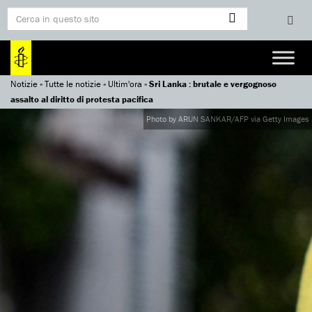
Notizie
»
Tutte le notizie
»
Ultim'ora
»
Sri Lanka : brutale e vergognoso
assalto al diritto di protesta pacifica
Photo by ARUN SANKAR/AFP via Getty Images