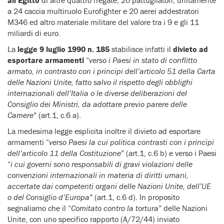
all’Egitto
di altre quattro fregate, 20 pattugliatori, unitamente
a 24 caccia multiruolo Eurofighter e 20 aerei addestratori
M346 ed altro materiale militare del valore tra i 9 e gli 11
miliardi di euro.
La
legge 9 luglio 1990 n. 185
stabilisce infatti il
divieto ad
esportare armamenti
“
verso i Paesi in stato di conflitto
armato, in contrasto con i principi dell’articolo 51 della Carta
delle Nazioni Unite, fatto salvo il rispetto degli obblighi
internazionali dell’Italia o le diverse deliberazioni del
Consiglio dei Ministri, da adottare previo parere delle
Camere
” (art.1, c.6 a).
La medesima legge esplicita inoltre il divieto ad esportare
armamenti “
verso Paesi la cui politica contrasti con i princìpi
dell’articolo 11 della Costituzione
” (art.1, c.6 b) e verso i Paesi
“
i cui governi sono responsabili di gravi violazioni delle
convenzioni internazionali in materia di diritti umani,
accertate dai competenti organi delle Nazioni Unite, dell’UE
o del Consiglio d’Europa
” (art.1, c.6 d). In proposito
segnaliamo che il “
Comitato contro la tortura
” delle Nazioni
Unite, con uno specifico rapporto (A/72/44) inviato