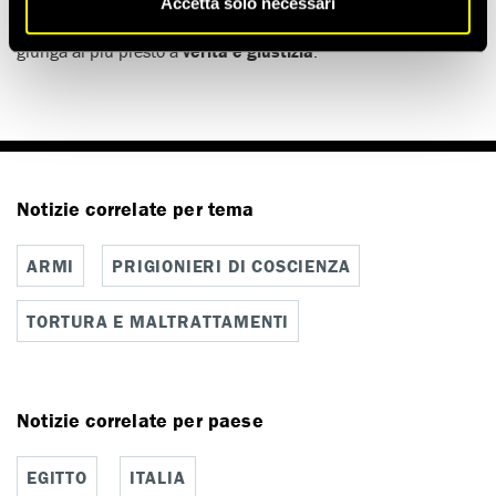
solidarietà e il nostro sostegno alla loro richiesta alle autorità
Accetta solo necessari
di fare piena luce sull’uccisione di loro figlio affinché si
giunga al più presto a
verità e giustizia
.
Notizie correlate per tema
ARMI
PRIGIONIERI DI COSCIENZA
TORTURA E MALTRATTAMENTI
Notizie correlate per paese
EGITTO
ITALIA