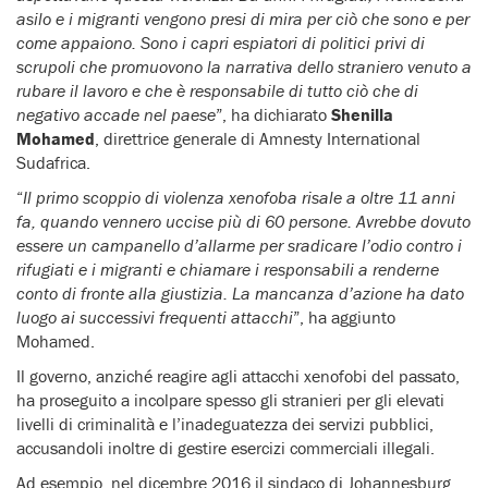
asilo e i migranti vengono presi di mira per ciò che sono e per
come appaiono. Sono i capri espiatori di politici privi di
scrupoli che promuovono la narrativa dello straniero venuto a
rubare il lavoro e che è responsabile di tutto ciò che di
negativo accade nel paese
”, ha dichiarato
Shenilla
Mohamed
, direttrice generale di Amnesty International
Sudafrica.
“
Il primo scoppio di violenza xenofoba risale a oltre 11 anni
fa, quando vennero uccise più di 60 persone. Avrebbe dovuto
essere un campanello d’allarme per sradicare l’odio contro i
rifugiati e i migranti e chiamare i responsabili a renderne
conto di fronte alla giustizia. La mancanza d’azione ha dato
luogo ai successivi frequenti attacchi
”, ha aggiunto
Mohamed.
Il governo, anziché reagire agli attacchi xenofobi del passato,
ha proseguito a incolpare spesso gli stranieri per gli elevati
livelli di criminalità e l’inadeguatezza dei servizi pubblici,
accusandoli inoltre di gestire esercizi commerciali illegali.
Ad esempio, nel dicembre 2016 il sindaco di Johannesburg