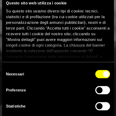
Questo sito web utilizza i cookie
Su questo sito usiamo diversi tipi di cookie: tecnici,
statistici e di profilazione (tra cui cookie utilizzati per la
personalizzazione degli annunci pubblicitari), nostri e di
terze parti. Cliccando "Accetta tutti i cookie" acconsenti a
ricevere tutti i cookie del nostro sito; cliccando su
"Mostra dettagli" puoi avere maggiori informazioni sui
singoli cookie di ogni categoria. La chiusura del banner
mediante la selezione dell'apposito comando “X”
comporta il permanere delle impostazioni di default, e
dunque la continuazione della navigazione con i cookie
tecnici. Se vuoi maggiori informazioni sul funzionamento
Selezione
Sudafrica, Amnesty
dei cookie attivi sul sito clicca
qui
Necessari
del
International accusa: “Anni
consenso
d’impunità per i crimini contro
Preferenze
gli stranieri alla base degli
Statistiche
ultimi attacchi”