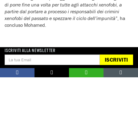
di porre fine una volta per tutte agli attacchi xenofobi, a
partire dal portare a processo i responsabili dei crimini
xenofobi del passato e spezzare il ciclo dell’impunità
”, ha
concluso Mohamed.
ISCRIVITI ALLA NEWSLETTER
ISCRIVITI
Notizie correlate per tema
DISCRIMINAZIONE
MIGRANTI, RIFUGIATI E RICHIEDENTI ASILO
Notizie correlate per paese