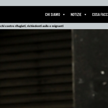
CHI SIAMO
NOTIZIE
COSA FAC
hi contro rifugiati, richiedenti asilo e migranti