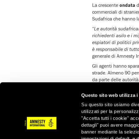
La crescente
ondata
d
commerciali di stranie
Sudafrica che hanno la
“
Le autorità sudafrica
richiedenti asilo e i 
espiatori di politici p
è responsabile di tutt
generale di Amnesty In
Gli agenti hanno spar
strade. Almeno 90 perso
da parte delle autorità
“
Il primo scoppio di v
Questo sito web utilizza i
Avrebbe dovuto essere 
responsabili a rendern
Su questo sito usiamo divers
frequenti attacchi
”, 
utilizzati per la personaliz
"Accetta tutti i cookie" acc
Il governo, anziché rea
dettagli" puoi avere maggio
per gli elevati livelli 
banner mediante la selezi
commerciali illegali.
impostazioni di default, e 