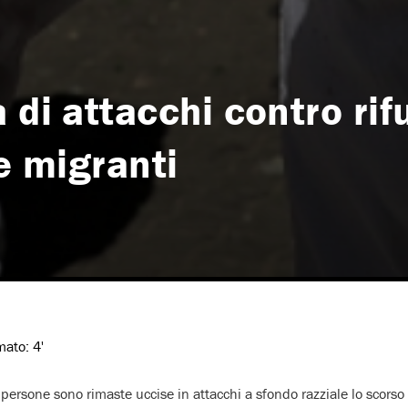
 di attacchi contro rifu
 e migranti
imato:
4'
persone sono rimaste uccise in attacchi a sfondo razziale lo scorso