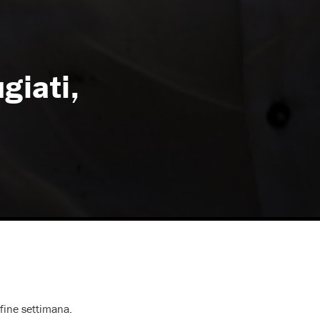
giati,
 fine settimana.