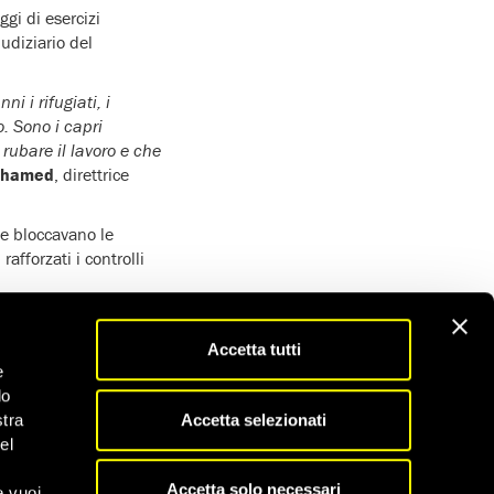
ggi di esercizi
udiziario del
 i rifugiati, i
. Sono i capri
 rubare il lavoro e che
ohamed
, direttrice
te bloccavano le
afforzati i controlli
più di 60 persone.
 migranti e chiamare i
Accetta tutti
go ai successivi
e
do
Accetta selezionati
stra
 spesso gli stranieri
el
e di gestire esercizi
Accetta solo necessari
e vuoi