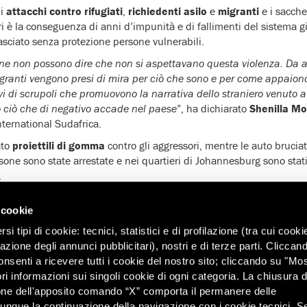
i
attacchi contro rifugiati
,
richiedenti asilo
e
migranti
e i sacche
ri è la conseguenza di anni d’impunità e di fallimenti del sistema gi
sciato senza protezione persone vulnerabili.
ne non possono dire che non si aspettavano questa violenza. Da anni
migranti vengono presi di mira per ciò che sono e per come appaiono
rivi di scrupoli che promuovono la narrativa dello straniero venuto a
o ciò che di negativo accade nel paese
”, ha dichiarato
Shenilla M
ternational Sudafrica.
ato
proiettili di gomma
contro gli aggressori, mentre le auto brucia
ne sono state arrestate e nei quartieri di Johannesburg sono stati r
.
iolenza xenofoba risale a oltre 11 anni fa, quando vennero uccise 
 cookie
un campanello d’allarme per sradicare l’odio contro i rifugiati e i
e conto di fronte alla giustizia. La mancanza d’azione ha dato luo
i tipi di cookie: tecnici, statistici e di profilazione (tra cui cooki
ha aggiunto Mohamed.
zazione degli annunci pubblicitari), nostri e di terze parti. Cliccan
onsenti a ricevere tutti i cookie del nostro sito; cliccando su "Mo
gire agli
attacchi xenofobi del passato
, ha proseguito a incolpare
ri informazioni sui singoli cookie di ogni categoria. La chiusura d
di criminalità e l’inadeguatezza dei servizi pubblici, accusandoli inoltr
one dell'apposito comando “X” comporta il permanere delle
dunque la continuazione della navigazione con i cookie tecnici. S