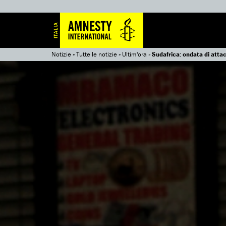
Notizie
»
Tutte le notizie
»
Ultim'ora
»
Sudafrica: ondata di attacc