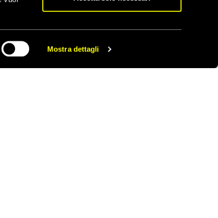
 che gli stranieri
otsoaledi
ha
Mostra dettagli
CONDIVIDI
i a cittadini stranieri
lle fiamme.
ntativo di ottenere
 a uno stato di diritto
i i rifugiati e i
 processo i
luso Mohamed.