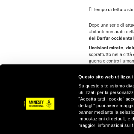
Tempo di lettura st
Dopo una serie di attac
abitanti non arabi del
del Darfur occidental
Uccisioni mirate, vio
soprattutto nella città
guerra e contro l’uman
Il 14 giugno
Khamis A
è stato catturato e u
Questo sito web utilizza i
atti di genocidio al El
Su questo sito usiamo divers
Geneina, si vede Abaka
utilizzati per la personaliz
rapitori, inquadrato, 
"Accetta tutti i cookie" acc
Abakar con segni di fer
dettagli" puoi avere maggio
banner mediante la selezi
impostazioni di default, e 
maggiori informazioni sul f