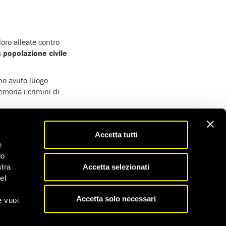
loro alleate contro
a popolazione civile
o avuto luogo
emoria i crimini di
to Alleanza sudanese,
ltime di aver commesso
Accetta tutti
occidentale di El
e
mento. Uno dei suoi
do
 vede il cadavere di
Accetta selezionati
stra
el
Accetta solo necessari
e vuoi