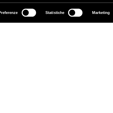
Preferenze
Statistiche
Marketing
ISCRIVITI
EDUCARE AI DIRITTI UMANI
C
I programmi educativi.
P