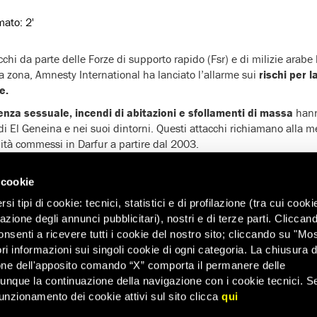
imato:
2'
chi da parte delle Forze di supporto rapido (Fsr) e di milizie arabe 
la zona, Amnesty International ha lanciato l’allarme sui
rischi per l
e.
lenza sessuale, incendi di abitazioni e sfollamenti di massa
hann
 di El Geneina e nei suoi dintorni. Questi attacchi richiamano alla m
ità commessi in Darfur a partire dal 2003.
bakar
, governatore del Darfur occidentale e capo del gruppo arma
cciso dalle Fsr
, solo poche ore dopo che aveva accusato queste u
 cookie
 Geneina. Nelle immagini circolate in rete, geolocalizzate nella zona 
i tipi di cookie: tecnici, statistici e di profilazione (tra cui cooki
r costretto a salire in un’automobile e poi a entrare in un apparta
zazione degli annunci pubblicitari), nostri e di terze parti. Cliccan
pare essere un comandante di zona delle Fsr. In un secondo video si
onsenti a ricevere tutti i cookie del nostro sito; cliccando su "Mo
ite.
ri informazioni sui singoli cookie di ogni categoria. La chiusura d
one dell'apposito comando “X” comporta il permanere delle
dunque la continuazione della navigazione con i cookie tecnici. S
unzionamento dei cookie attivi sul sito clicca
qui