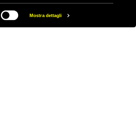
Mostra dettagli
CONDIVIDI
ONTATTACI
AREA STAMPA
RIVACY POLICY
LAVORA CON NOI