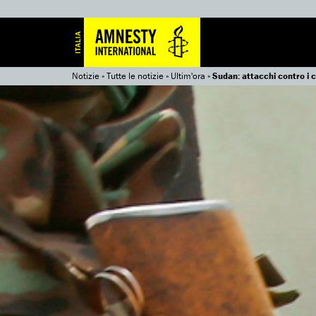
Notizie
»
Tutte le notizie
»
Ultim'ora
»
Sudan: attacchi contro i ci