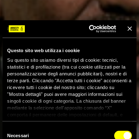
Questo sito web utilizza i cookie
Su questo sito usiamo diversi tipi di cookie: tecnici,
statistici e di profilazione (tra cui cookie utilizzati per la
personalizzazione degli annunci pubblicitari), nostri e di
terze parti. Cliccando "Accetta tutti i cookie" acconsenti a
ricevere tutti i cookie del nostro sito; cliccando su
"Mostra dettagli" puoi avere maggiori informazioni sui
singoli cookie di ogni categoria. La chiusura del banner
mediante la selezione dell'apposito comando “X”
comporta il permanere delle impostazioni di default, e
dunque la continuazione della navigazione con i cookie
tecnici. Se vuoi maggiori informazioni sul funzionamento
Selezione
dei cookie attivi sul sito clicca
qui
Necessari
del