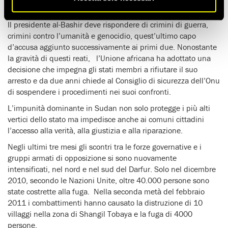
situazione dei diritti umani in Darfur rimanga agghiacciante.
Il presidente al-Bashir deve rispondere di crimini di guerra,
crimini contro l’umanità e genocidio, quest’ultimo capo
d’accusa aggiunto successivamente ai primi due. Nonostante
la gravità di questi reati, l’Unione africana ha adottato una
decisione che impegna gli stati membri a rifiutare il suo
arresto e da due anni chiede al Consiglio di sicurezza dell’Onu
di sospendere i procedimenti nei suoi confronti.
L’impunità dominante in Sudan non solo protegge i più alti
vertici dello stato ma impedisce anche ai comuni cittadini
l’accesso alla verità, alla giustizia e alla riparazione.
Negli ultimi tre mesi gli scontri tra le forze governative e i
gruppi armati di opposizione si sono nuovamente
intensificati, nel nord e nel sud del Darfur. Solo nel dicembre
2010, secondo le Nazioni Unite, oltre 40.000 persone sono
state costrette alla fuga. Nella seconda metà del febbraio
2011 i combattimenti hanno causato la distruzione di 10
villaggi nella zona di Shangil Tobaya e la fuga di 4000
persone.