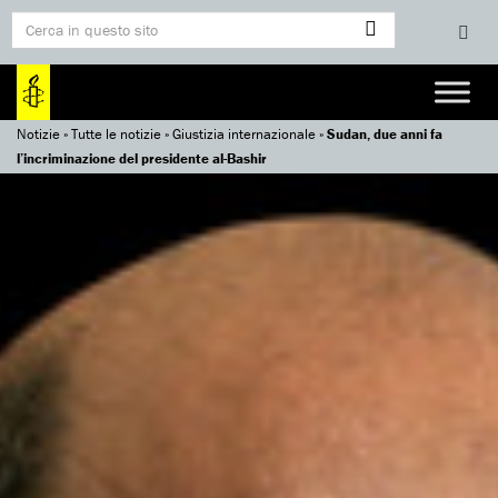
Notizie
»
Tutte le notizie
»
Giustizia internazionale
»
Sudan, due anni fa
l’incriminazione del presidente al-Bashir