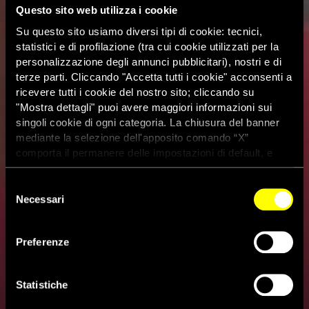
Questo sito web utilizza i cookie
Su questo sito usiamo diversi tipi di cookie: tecnici,
statistici e di profilazione (tra cui cookie utilizzati per la
personalizzazione degli annunci pubblicitari), nostri e di
terze parti. Cliccando "Accetta tutti i cookie" acconsenti a
ricevere tutti i cookie del nostro sito; cliccando su
"Mostra dettagli" puoi avere maggiori informazioni sui
singoli cookie di ogni categoria. La chiusura del banner
mediante la selezione dell'apposito comando “X”
comporta il permanere delle impostazioni di default, e
dunque la continuazione della navigazione con i cookie
tecnici. Se vuoi maggiori informazioni sul funzionamento
Selezione
dei cookie attivi sul sito clicca
qui
Necessari
del
consenso
Sudan, il primo dei quattro
Preferenze
ricercati dal Tribunale Penale
Internazionale si arrende
Statistiche