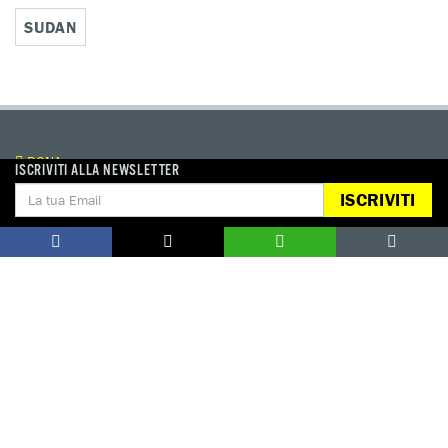
SUDAN
DONA
ISCRIVITI ALLA NEWSLETTER
Aiutaci con una donazione, ora.
ISCRIVITI
FIRMA
Difendi i diritti umani, in prima persona.
EDUCARE AI DIRITTI UMANI
I programmi educativi.
ATTIVATI
Metti a disposizione il tuo tempo.
CONTATTACI
AREA STAMPA
PRIVACY POLICY
LAVORA CON NOI
COOKIE POLICY
WHISTLEBLOWING