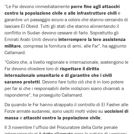
“Le Fsr devono immediatamente
porre fine agli attacchi
contro la popolazione civile e alle infrastrutture civili
e
garantire un passaggio sicuro a coloro che stanno cercando di
lasciare El Obeid. Tutti gli stati che stanno alimentando il
conflitto in Sudan devono cessare di farlo. Soprattutto gli
Emirati Arabi Uniti devono
interrompere la loro assistenza
militare
, compresa la fornitura di armi, alle Fsr”, ha aggiunto
Callamard.
“Coloro che, a livello regionale e internazionale, sostengono le
Fsr devono chiedere loro di
rispettare il diritto
internazionale umanitario e di garantire che i civili
saranno protetti
. Devono fare tutto ciò che è in loro potere
per far sì che i responsabili delle violazioni siano chiamati a
risponderne”, ha proseguito Callamard.
Da quando le Fsr hanno strappato il controllo di El Fasher alle
Forze armate sudanesi, sono usciti molti video su
uccisioni di
massa
e
attacchi contro la popolazione civile
.
Il 3 novembre l’ufficio del Procuratore della Corte penale
internazionale
si è detto allarmato
circa le notizie di uccisioni