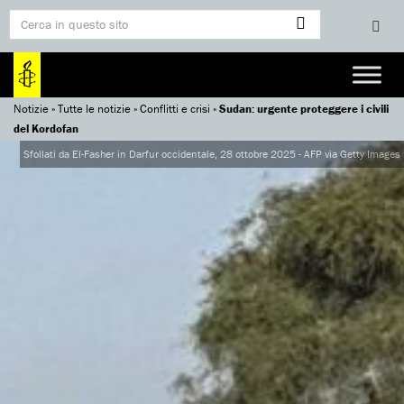
Notizie
»
Tutte le notizie
»
Conflitti e crisi
»
Sudan: urgente proteggere i civili
del Kordofan
Sfollati da El-Fasher in Darfur occidentale, 28 ottobre 2025 - AFP via Getty Images