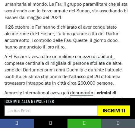
umanitaria al mondo. Le Fsr, il gruppo paramilitare che si sta
scontrando con le Forze armate del Sudan, sta assediando El
Fasher dal maggio del 2024.
Il 26 ottobre le Fsr hanno dichiarato di aver conquistato
alcune zone di El Fasher, l’ultima grande città del Darfur
ancora sotto il controllo delle Fas. Queste, il giorno dopo,
hanno annunciato il loro ritiro.
A El Fasher viveva
oltre un milione e mezzo di abitanti
,
comprese centinaia di migliaia di persone sfollate da altre
zone del Darfur nei primi anni Duemila e durante l’attuale
conflitto. Si stima che prima dell’attacco del 26 ottobre si
trovassero intrappolate in città circa 260.000 persone.
Amnesty International aveva già
denunciato
i
crimini di
guerra
commessi dalle Fsr e dalle milizie arabe loro alleate,
ISCRIVITI ALLA NEWSLETTER
responsabili congiuntamente di attacchi su base etnica contro
ISCRIVITI
i masalit e altre comunità non arabe nel Darfur occidentale.
L’organizzazione per i diritti umani aveva altresì già
documentato
come il conflitto in Sudan fosse alimentato da