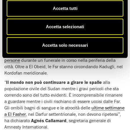
Accetta tutti
Amnesty International ha sollecitato protezione per la
popolazione civile della regione sudanese del
Kordofan
,
sottoposta a un crescendo di
attacchi da parte dei
Accetta selezionati
paramilitari
delle Forze di supporto rapido (Fsr).
Dopo aver preso il controllo della città di Bara, nel Kordofan
Accetta solo necessari
settentrionale, le Fsr hanno preso di mira
El Obeid
. Il 3
novembre
un attacco con un drone ha ucciso almeno 40
persone
durante un funerale in corso nella periferia della
città. Oltre a El Obeid, le Fsr stanno circondando Kadugli, nel
Kordofan meridionale.
“
Il mondo non può continuare a girare le spalle
alla
popolazione civile del Sudan mentre i gravi pericoli che sta
correndo sono del tutto evidenti. È incomprensibile rimanere
a guardare mentre i civili rischiano di essere uccisi dalle Fsr.
Gli orribili bagni di sangue e le atrocità delle
ultime settimane
a El Fasher
, nel Darfur settentrionale, non devono ripetersi”,
ha dichiarato
Agnés Callamard
, segretaria generale di
Amnesty International.