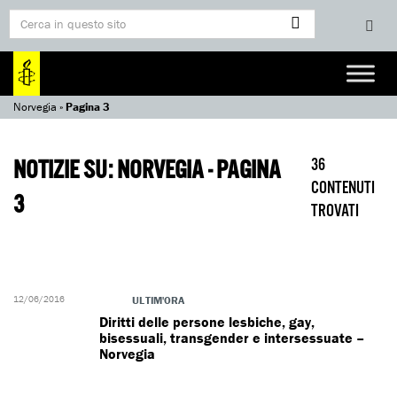
Norvegia
»
Pagina 3
NOTIZIE SU: NORVEGIA - PAGINA
36
CONTENUTI
3
TROVATI
12/06/2016
ULTIM'ORA
Diritti delle persone lesbiche, gay,
bisessuali, transgender e intersessuate –
Norvegia