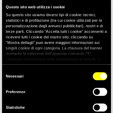
Questo sito web utilizza i cookie
Su questo sito usiamo diversi tipi di cookie: tecnici,
statistici e di profilazione (tra cui cookie utilizzati per la
personalizzazione degli annunci pubblicitari), nostri e di
terze parti. Cliccando "Accetta tutti i cookie" acconsenti a
ricevere tutti i cookie del nostro sito; cliccando su
RICEVI I NOSTRI AGGIORNAMENTI
"Mostra dettagli" puoi avere maggiori informazioni sui
singoli cookie di ogni categoria. La chiusura del banner
ISCRIVITI
mediante la selezione dell'apposito comando “X”
comporta il permanere delle impostazioni di default, e
SEGUI I CANALI SOCIAL UFFICIALI
dunque la continuazione della navigazione con i cookie
tecnici. Se vuoi maggiori informazioni sul funzionamento
Selezione
X
dei cookie attivi sul sito clicca
qui
Necessari
del
amnestyitalia
consenso
Facebook
AmnestyInternationalItalia
Preferenze
YouTube
amnestyitalia
Statistiche
Instagram