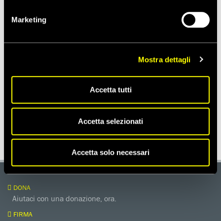
amnestyitalia
Marketing
LinkedIn
amnesty-italia
WhatsApp
Amnesty Italia
Mostra dettagli
TikTok
amnestyitalia
Accetta tutti
Accetta selezionati
1
2
3
Accetta solo necessari
DONA
Aiutaci con una donazione, ora.
FIRMA