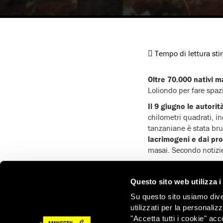
Tempo di lettura st
Oltre 70.000 nativi m
Loliondo per fare spazio
Il 9 giugno le autori
chilometri quadrati, in
tanzaniane è stata bru
lacrimogeni e dai proi
masai. Secondo notizie
Loliondo si trova nel
ovest col parco nazion
Questo sito web utilizza i
Nel 1992 il governo de
Su questo sito usiamo divers
degli Emirati arabi unit
utilizzati per la personaliz
"Accetta tutti i cookie" acc
Le operazioni di sicur