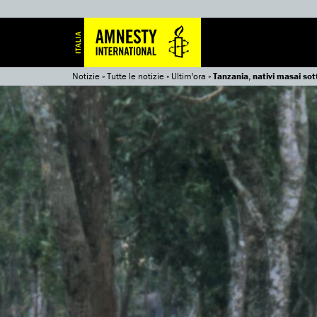
Notizie
»
Tutte le notizie
»
Ultim'ora
»
Tanzania, nativi masai so