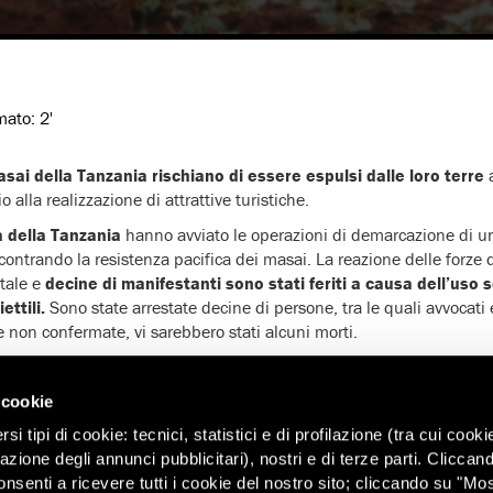
imato:
2'
asai della Tanzania rischiano di essere espulsi dalle loro terre
a
 alla realizzazione di attrattive turistiche.
tà della Tanzania
hanno avviato le operazioni di demarcazione di un
contrando la resistenza pacifica dei masai. La reazione delle forze 
tale e
decine di manifestanti sono stati feriti a causa dell’uso
ettili.
Sono state arrestate decine di persone, tra le quali avvocati 
 non confermate, vi sarebbero stati alcuni morti.
 nord-est del distretto di Ngorongoro, che fa parte della region
ale di Serengeti, a sud con l’area protetta di Ngorongoro e a nord c
 cookie
lla Tanzania ha affittato l’intera zona di Loliondo a scopo di cacc
i tipi di cookie: tecnici, statistici e di profilazione (tra cui cooki
i.
zazione degli annunci pubblicitari), nostri e di terze parti. Cliccan
onsenti a ricevere tutti i cookie del nostro sito; cliccando su "Mo
ezza in corso sono il quarto tentativo di sgomberare i masai dalle zo