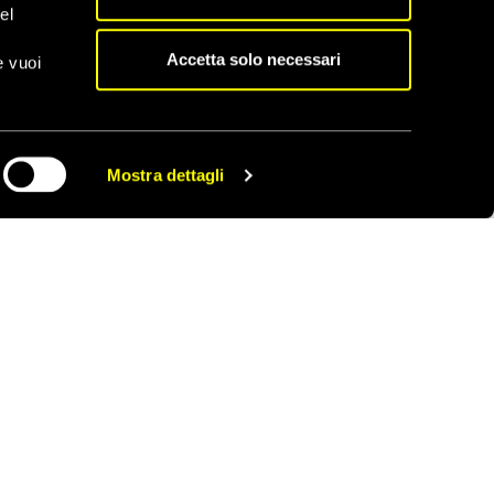
el
an, Olorien, Kirtalo e
Accetta solo necessari
e vuoi
 di sospendere gli
sentenza è prevista il
Mostra dettagli
CONDIVIDI