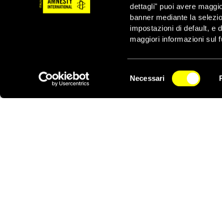
dettagli" puoi avere maggio
attività di pastorizia.
banner mediante la selezi
Arash.
impostazioni di default, e 
Il 25 settembre 2018 la
maggiori informazioni sul f
sgomberi dei masai in 
22 giugno 2022 ma gli
Selezione
Necessari
del
NEWSLETTER
consenso
Notizie correlate per tema
CONFLITTI E CRISI
DIRITTI ECONOMICI,
Notizie correlate per paese