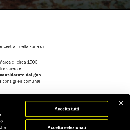
ncestrali nella zona di
’area di circa 1500
di sicurezze
 sconsiderato dei gas
e consiglieri comunali
e di Arusha.
Confina a
ol Kenya.
Accetta tutti
ia a una compagnia
e
do
Accetta selezionati
stra
ne in cui svolgono