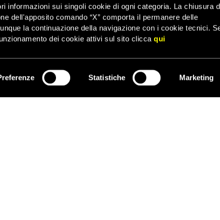
ri informazioni sui singoli cookie di ogni categoria. La chiusura d
 Nel 2009, 2013 e 2017 erano stati sgomberati i villaggi di Ololosokw
one dell'apposito comando “X” comporta il permanere delle
dunque la continuazione della navigazione con i cookie tecnici. S
 Corte di giustizia dell’Africa orientale aveva chiesto alla Tanzania
unzionamento dei cookie attivi sul sito clicca
qui
attesa della sentenza su un ricorso presentato dalla comunità.
La 
 sgomberi sono già iniziati.
Preferenze
Statistiche
Marketing
ISCRIVITI
 SOCIALI E CULTURALI