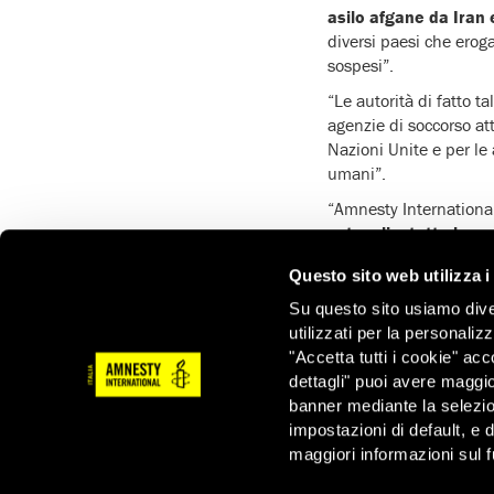
asilo afgane da Iran
diversi paesi che eroga
sospesi”.
“Le autorità di fatto t
agenzie di soccorso att
Nazioni Unite e per le 
umani”.
“Amnesty International 
ostacoli a tutte le o
valutazioni dei bisogn
Questo sito web utilizza i
di soccorso e assiste
tutelare i diritti uman
Su questo sito usiamo divers
donne, minori, persone 
utilizzati per la personaliz
di soccorso che nei pr
"Accetta tutti i cookie" acc
dettagli" puoi avere maggio
“Nei momenti di emerge
banner mediante la selezi
risposta. Le autorità d
impostazioni di default, e 
misure che facilitino l
maggiori informazioni sul f
rispondere ai bisogni 