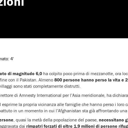
zioni
imato:
4'
oto di magnitudo 6,0
ha colpito poco prima di mezzanotte, ora loc
nfine con il Pakistan. Almeno
800 persone hanno perso la vita e 
villaggi sono stati completamente distrutti.
ettore di Amnesty International per l’Asia meridionale, ha dichiara
 esprime la propria vicinanza alle famiglie che hanno perso i loro c
battuto in un momento in cui l’Afghanistan sta già affrontando una mo
persone
, quasi la metà della popolazione del paese,
necessitano g
è aggravata dai
rimpatri forzati di oltre 1,9 milioni di persone rifu