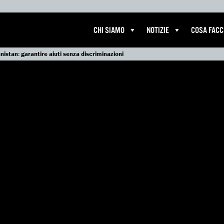
CHI SIAMO
NOTIZIE
COSA FAC
istan: garantire aiuti senza discriminazioni