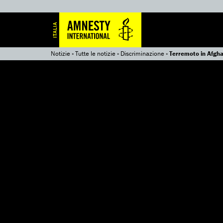
Notizie
»
Tutte le notizie
»
Discriminazione
»
Terremoto in Afghan