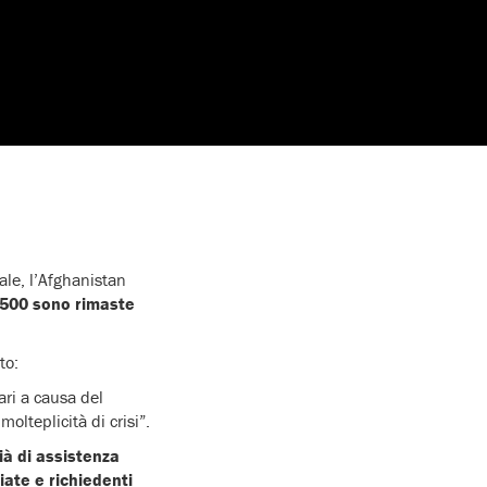
ale, l’Afghanistan
2500 sono rimaste
to:
ari a causa del
lteplicità di crisi”.
ià di assistenza
giate e richiedenti