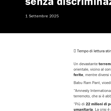
senza discrimina
1 Settembre 2025
Tempo di lettura st
Un devastante
terrem
orientale, vicino al co
ferite
, mentre diversi 
Babu Ram Pant, vicedir
“Amnesty International
terremoto, che si è ab
“Più di
22 milioni di 
umanitaria
. La crisi 