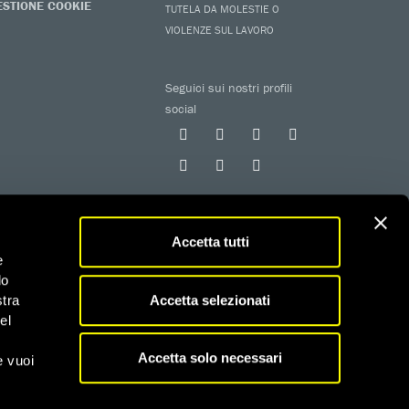
ESTIONE COOKIE
TUTELA DA MOLESTIE O
VIOLENZE SUL LAVORO
Seguici sui nostri profili
social
Accetta tutti
e
do
 iscritta al RUNTS con determinazione n. G02926 del
Accetta selezionati
stra
el
fiscali
Accetta solo necessari
e vuoi