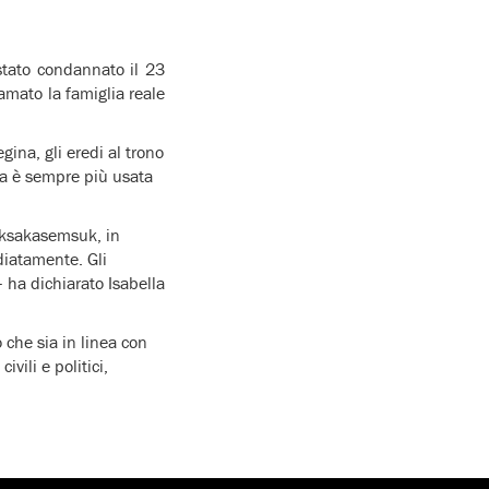
stato condannato il 23
amato la famiglia reale
gina, gli eredi al trono
va è sempre più usata
eksakasemsuk, in
diatamente. Gli
 ha dichiarato Isabella
 che sia in linea con
ivili e politici,