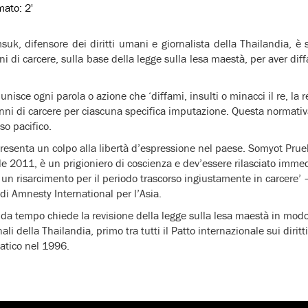
imato:
2'
k, difensore dei diritti umani e giornalista della Thailandia, è 
 di carcere, sulla base della legge sulla lesa maestà, per aver diff
nisce ogni parola o azione che ‘diffami, insulti o minacci il re, la re
anni di carcere per ciascuna specifica imputazione. Questa normati
so pacifico.
resenta un colpo alla libertà d’espressione nel paese. Somyot Pru
ile 2011, è un prigioniero di coscienza e dev’essere rilasciato imme
n risarcimento per il periodo trascorso ingiustamente in carcere’ –
 di Amnesty International per l’Asia.
da tempo chiede la revisione della legge sulla lesa maestà in modo
li della Thailandia, primo tra tutti il Patto internazionale sui diritti c
iatico nel 1996.