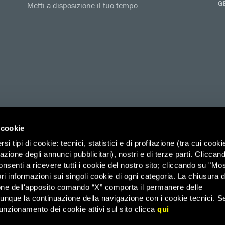
G
Metti a disposizione il tuo tempo.
 cookie
i tipi di cookie: tecnici, statistici e di profilazione (tra cui cooki
zazione degli annunci pubblicitari), nostri e di terze parti. Cliccan
ico di Savoia 2b (Spazio 3M) – 00185 Roma, Organizzazione di Volontariato
onsenti a ricevere tutti i cookie del nostro sito; cliccando su "Mo
ri informazioni sui singoli cookie di ogni categoria. La chiusura d
it – PEC: affarigenerali@pec.amnesty.it – C.F. 03031110582 –
Agevolazioni 
one dell'apposito comando “X” comporta il permanere delle
dunque la continuazione della navigazione con i cookie tecnici. S
–
43 – Email: infoamnesty@amnesty.it – WhatsApp:
3482349345
FAQ
unzionamento dei cookie attivi sul sito clicca
qui