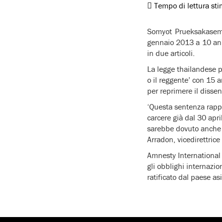
Tempo di lettura st
Somyot Prueksakasemsu
gennaio 2013 a 10 anni
in due articoli.
La legge thailandese pu
o il reggente’ con 15 
per reprimere il dissen
‘Questa sentenza rapp
carcere già dal 30 apr
sarebbe dovuto anche u
Arradon, vicedirettrice
Amnesty International 
gli obblighi internaziona
ratificato dal paese as