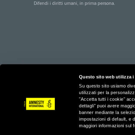
Difendi i diritti umani, in prima persona.
amnesty.org
Together with
Questo sito web utilizza i
Su questo sito usiamo divers
utilizzati per la personaliz
Amnesty International – Sezione Italiana OdV – Via Ludov
"Accetta tutti i cookie" acc
3/3/2023
dettagli" puoi avere maggio
Tel: 06 44901 – Fax: 06 4490222 – Email: info@amnesty.
banner mediante la selezi
impostazioni di default, e 
Servizio Sostenitori – Tel: 06 4490210 – Fax: 06 44902
maggiori informazioni sul f