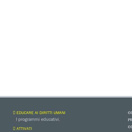
EDUCARE AI DIRITTI UMANI
C
I programmi educativi.
P
C
ATTIVATI