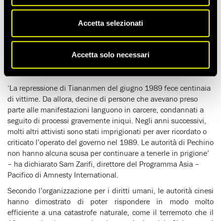
CINA: AMNESTY INTERNATIONAL CHIEDE IL RILASCIO DEGLI
ATTIVISTI DI TIANANMEN, IN CARCERE DA 19 ANNI
Accetta selezionati
CS69-2008: 03/06/2008
Amnesty International ha chiesto oggi alle autorità cinesi di
Accetta solo necessari
rilasciare decine di persone ancora in carcere dai tempi delle
proteste di Tiananmen, risalenti ormai a 19 anni fa.
‘La repressione di Tiananmen del giugno 1989 fece centinaia
di vittime. Da allora, decine di persone che avevano preso
parte alle manifestazioni languono in carcere, condannati a
seguito di processi gravemente iniqui. Negli anni successivi,
molti altri attivisti sono stati imprigionati per aver ricordato o
criticato l’operato del governo nel 1989. Le autorità di Pechino
non hanno alcuna scusa per continuare a tenerle in prigione’
– ha dichiarato Sam Zarifi, direttore del Programma Asia –
Pacifico di Amnesty International.
Secondo l’organizzazione per i diritti umani, le autorità cinesi
hanno dimostrato di poter rispondere in modo molto
efficiente a una catastrofe naturale, come il terremoto che il