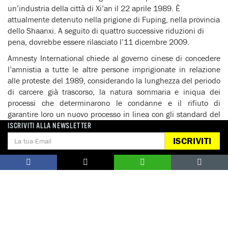
un’industria della città di Xi’an il 22 aprile 1989. È
attualmente detenuto nella prigione di Fuping, nella provincia
dello Shaanxi. A seguito di quattro successive riduzioni di
pena, dovrebbe essere rilasciato l’11 dicembre 2009.
Amnesty International chiede al governo cinese di concedere
l’amnistia a tutte le altre persone imprigionate in relazione
alle proteste del 1989, considerando la lunghezza del periodo
di carcere già trascorso, la natura sommaria e iniqua dei
processi che determinarono le condanne e il rifiuto di
garantire loro un nuovo processo in linea con gli standard del
diritto internazionale.
ISCRIVITI ALLA NEWSLETTER
ISCRIVITI
A essere stati perseguitati, arrestati e imprigionati sono anche
i giornalisti che si sono occupati della repressione del 1989 e
gli attivisti che hanno sostenuto le richieste di commemorare
gli eventi di Tiananmen. Per Amnesty International si tratta di
prigionieri di coscienza, che devono essere rilasciati
immediatamente e senza condizioni:
Yang Tongyan
(conosciuto con lo pseudonimo Yang
Tianshui), scrittore freelance, sta scontando una condanna a