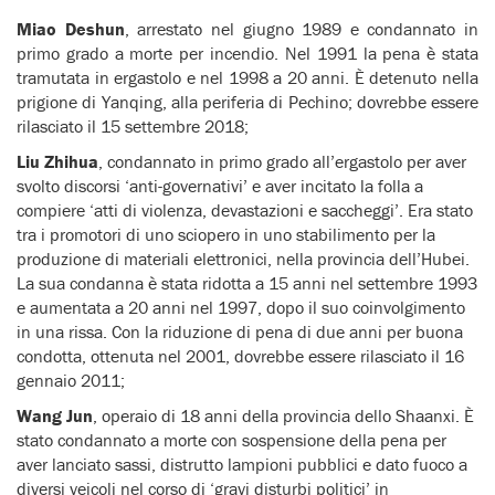
Miao Deshun
, arrestato nel giugno 1989 e condannato in
primo grado a morte per incendio. Nel 1991 la pena è stata
tramutata in ergastolo e nel 1998 a 20 anni. È detenuto nella
prigione di Yanqing, alla periferia di Pechino; dovrebbe essere
rilasciato il 15 settembre 2018;
Liu Zhihua
, condannato in primo grado all’ergastolo per aver
svolto discorsi ‘anti-governativi’ e aver incitato la folla a
compiere ‘atti di violenza, devastazioni e saccheggi’. Era stato
tra i promotori di uno sciopero in uno stabilimento per la
produzione di materiali elettronici, nella provincia dell’Hubei.
La sua condanna è stata ridotta a 15 anni nel settembre 1993
e aumentata a 20 anni nel 1997, dopo il suo coinvolgimento
in una rissa. Con la riduzione di pena di due anni per buona
condotta, ottenuta nel 2001, dovrebbe essere rilasciato il 16
gennaio 2011;
Wang Jun
, operaio di 18 anni della provincia dello Shaanxi. È
stato condannato a morte con sospensione della pena per
aver lanciato sassi, distrutto lampioni pubblici e dato fuoco a
diversi veicoli nel corso di ‘gravi disturbi politici’ in