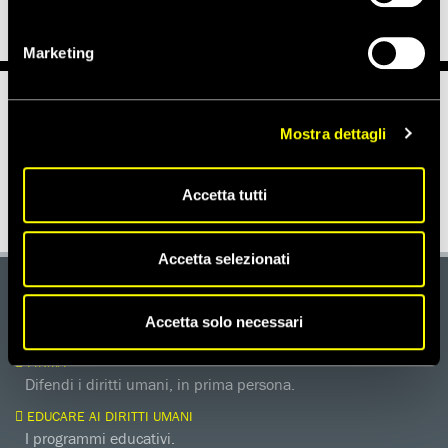
Marketing
Notizie correlate per paese
Mostra dettagli
USA
Accetta tutti
Accetta selezionati
DONA
Accetta solo necessari
Aiutaci con una donazione, ora.
FIRMA
Difendi i diritti umani, in prima persona.
EDUCARE AI DIRITTI UMANI
I programmi educativi.