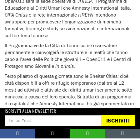
Open011
sarà la sede operativa di
JHREP
, il Programma di
Educazione ai Diritti Umani che Amnesty International Italia,
CIFA Onlus
e la rete internazionale
HREYN
intendono
sviluppare per promuovere l’organizzazione di momenti
formativi, training e study session nazionali e internazionali
sul territorio torinese.
Il Programma vede la Città di Torino come osservatore
permanente e coinvolgerà le strutture e le realtà che fanno
capo all’area delle Politiche giovanili – Open011 e i Centri di
Protagonismo Giovanile
in primis
.
Terzo pilastro di questa giornata sono le Shelter Cities: cioè
città disponibili a offrire rifugio temporaneo (dai tre ai 12
mesi) ad attivisti e attiviste dei diritti umani seriamente sotto
minaccia a causa del loro operato. Si tratta di un programma
di ospitalità che Amnesty International ha già sperimentato in
alcuni paesi europei e che verrà avviato a Torino, per la prima
ISCRIVITI ALLA NEWSLETTER
volta in Italia. Il progetto si ispira a buone pratiche
ISCRIVITI
internazionali ed è stato strutturato per innestarsi all’interno
del territorio torinese con le sue specificità.