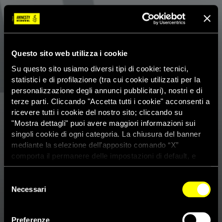
Questo sito web utilizza i cookie
Su questo sito usiamo diversi tipi di cookie: tecnici,
statistici e di profilazione (tra cui cookie utilizzati per la
personalizzazione degli annunci pubblicitari), nostri e di
terze parti. Cliccando "Accetta tutti i cookie" acconsenti a
ricevere tutti i cookie del nostro sito; cliccando su
"Mostra dettagli" puoi avere maggiori informazioni sui
singoli cookie di ogni categoria. La chiusura del banner
mediante la selezione dell'apposito comando “X”
comporta il permanere delle impostazioni di default, e
dunque la continuazione della navigazione con i cookie
tecnici. Se vuoi maggiori informazioni sul funzionamento
Selezione
dei cookie attivi sul sito clicca
qui
Necessari
del
consenso
Preferenze