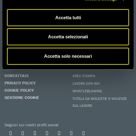
DONA
Aiutaci con una donazione, ora.
Accetta tutti
FIRMA
Difendi i diritti umani, in prima persona.
Accetta selezionati
EDUCARE AI DIRITTI UMANI
I programmi educativi.
Accetta solo necessari
ATTIVATI
Metti a disposizione il tuo tempo.
CONTATTACI
AREA STAMPA
PRIVACY POLICY
LAVORA CON NOI
COOKIE POLICY
WHISTLEBLOWING
GESTIONE COOKIE
TUTELA DA MOLESTIE O VIOLENZE
SUL LAVORO
Seguici sui nostri profili social