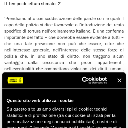
Tempo di lettura stimato:
2'
‘Prendiamo atto con soddisfazione delle parole con le quali il
capo della polizia si dice favorevole all’introduzione del reato
specifico di tortura nell’ordinamento italiano. È una conferma
importante del fatto – che dovrebbe essere evidente a tutti –
che una tale previsione non può che essere, oltre che
nell’interesse generale, nell’interesse delle stesse forze di
polizia che, in uno stato di diritto, non traggono alcun
vantaggio dalla circostanza che propri appartenenti,
nell’eventualità che commettano violazioni dei diritti umani,
non siano puniti. La speranza è che le dichiarazioni di Pansa
incoraggino il Parlamento italiano, a ben 25 anni dalla ratifica
italiana della Convenzione delle Nazioni Unite contro la
tortura, a onorare gli impegni assunti in sede internazionale.
Ben venga, peraltro, la discussione sul testo. Non c’è alcun
Questo sito web utilizza i cookie
ostacolo alla possibilità di introdurre modifiche purché siano
Su questo sito usiamo diversi tipi di cookie: tecnici,
compatibili con la definizione internazionale di tortura e non
statistici e di profilazione (tra cui cookie utilizzati per la
comportino rallentamenti tali da mettere a rischio – come
personalizzazione degli annunci pubblicitari), nostri e di
avvenuto nelle passate legislature – il raggiungimento del
terze parti. Cliccando "Accetta tutti i cookie" acconsenti a