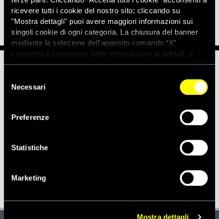
risultato finale’.
ricevere tutti i cookie del nostro sito; cliccando su
"Mostra dettagli" puoi avere maggiori informazioni sui
singoli cookie di ogni categoria. La chiusura del banner
mediante la selezione dell'apposito comando “X”
comporta il permanere delle impostazioni di default, e
dunque la continuazione della navigazione con i cookie
Notizie correlate per tema
tecnici. Se vuoi maggiori informazioni sul funzionamento
Selezione
dei cookie attivi sul sito clicca
qui
Necessari
del
consenso
TORTURA E MALTRATTAMENTI
Preferenze
Notizie correlate per paese
Statistiche
ITALIA
Marketing
Mostra dettagli