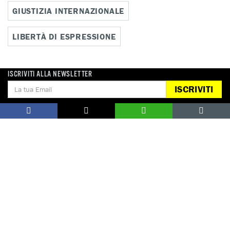
GIUSTIZIA INTERNAZIONALE
LIBERTÀ DI ESPRESSIONE
ISCRIVITI ALLA NEWSLETTER
Notizie correlate per paese
ISCRIVITI
CINA
ITALIA
DONA
Aiutaci con una donazione, ora.
FIRMA
Difendi i diritti umani, in prima persona.