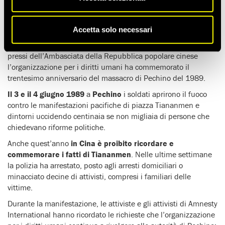
posti in gesto di sfida, ricordando l’iconica immagine
dell’uomo che per qualche istante fermò l’avanzata
dell’esercito cinese in
piazza Tiananmen
.
Accetta solo necessari
In questo modo nel pomeriggio del
3 giugno
, a
Roma
, nei
pressi dell’Ambasciata della Repubblica popolare cinese
l’organizzazione per i diritti umani ha commemorato il
trentesimo anniversario del massacro di Pechino del 1989.
Il 3 e il 4 giugno 1989
a
Pechino
i soldati aprirono il fuoco
contro le manifestazioni pacifiche di piazza Tiananmen e
dintorni uccidendo centinaia se non migliaia di persone che
chiedevano riforme politiche.
Anche quest’anno
in Cina è proibito ricordare e
commemorare i fatti di Tiananmen
. Nelle ultime settimane
la polizia ha arrestato, posto agli arresti domiciliari o
minacciato decine di attivisti, compresi i familiari delle
vittime.
Durante la manifestazione, le attiviste e gli attivisti di Amnesty
International hanno ricordato le richieste che l’organizzazione