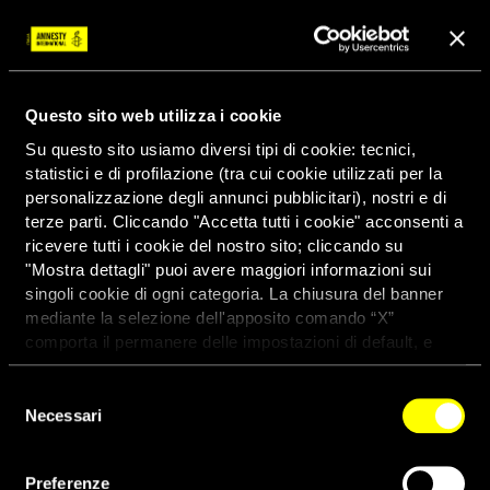
Questo sito web utilizza i cookie
Su questo sito usiamo diversi tipi di cookie: tecnici,
statistici e di profilazione (tra cui cookie utilizzati per la
personalizzazione degli annunci pubblicitari), nostri e di
terze parti. Cliccando "Accetta tutti i cookie" acconsenti a
ricevere tutti i cookie del nostro sito; cliccando su
"Mostra dettagli" puoi avere maggiori informazioni sui
singoli cookie di ogni categoria. La chiusura del banner
mediante la selezione dell'apposito comando “X”
comporta il permanere delle impostazioni di default, e
dunque la continuazione della navigazione con i cookie
tecnici. Se vuoi maggiori informazioni sul funzionamento
Selezione
dei cookie attivi sul sito clicca
qui
Necessari
del
consenso
Tribunale russo condanna a 13
Preferenze