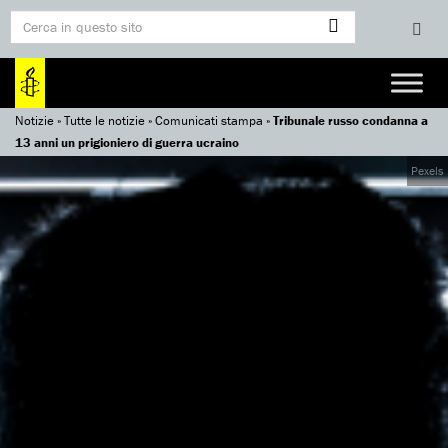
Notizie
»
Tutte le notizie
»
Comunicati stampa
»
Tribunale russo condanna a
13 anni un prigioniero di guerra ucraino
Pexels