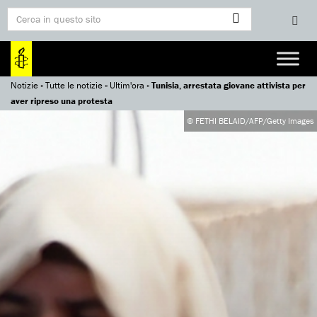
Notizie
»
Tutte le notizie
»
Ultim'ora
»
Tunisia, arrestata giovane attivista per
aver ripreso una protesta
© FETHI BELAID/AFP/Getty Images