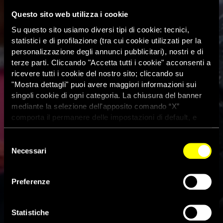
Questo sito web utilizza i cookie
Su questo sito usiamo diversi tipi di cookie: tecnici,
statistici e di profilazione (tra cui cookie utilizzati per la
personalizzazione degli annunci pubblicitari), nostri e di
terze parti. Cliccando "Accetta tutti i cookie" acconsenti a
ricevere tutti i cookie del nostro sito; cliccando su
"Mostra dettagli" puoi avere maggiori informazioni sui
singoli cookie di ogni categoria. La chiusura del banner
mediante la selezione dell'apposito comando “X”
comporta il permanere delle impostazioni di default, e
dunque la continuazione della navigazione con i cookie
tecnici. Se vuoi maggiori informazioni sul funzionamento
Selezione
dei cookie attivi sul sito clicca
qui
Necessari
del
consenso
Tunisia, arrestata giovane
Preferenze
attivista per aver ripreso una
protesta
Statistiche