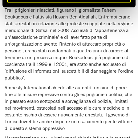
Tra i prigionieri rilasciati, figurano il giornalista Fahem
Boukadous e l’attivista Hassan Ben Aldallah. Entrambi erano
stati arrestati in relazione alle proteste scoppiate nella regione
meridionale di Gafsa, nel 2008. Accusati di ‘appartenenza a
un’associazione criminale’ e di ‘aver fatto parte di
un’organizzazione avente l’intento di attaccare proprietà o
persone’, erano stati condannati a quattro anni di carcere al
termine di un processo iniquo. Boukadous, già prigioniero di
coscienza tra il 1999 e il 2001, era stato anche accusato di
‘diffusione di informazioni suscettibili di danneggiare l’ordine
pubblico’.
Amnesty International chiede alle autorità tunisine di porre
fine alle misure repressive contro gli ex prigionieri politici, che
in passato erano sottoposti a sorveglianza di polizia, limitati
nei movimenti, ostacolati nell’accesso alle cure mediche e in
costante rischio di essere nuovamente arrestati. Il governo di
Tunisi dovrebbe anche disporre un risarcimento per le vittime
di questo sistema oppressivo.
L’organizzazione per i diritti umani chiede infine alle autorità