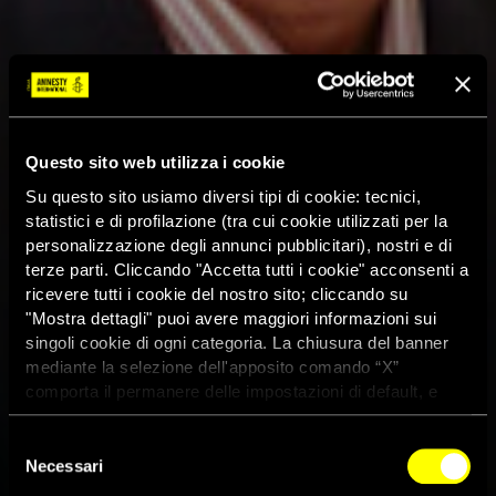
Questo sito web utilizza i cookie
Su questo sito usiamo diversi tipi di cookie: tecnici,
statistici e di profilazione (tra cui cookie utilizzati per la
personalizzazione degli annunci pubblicitari), nostri e di
terze parti. Cliccando "Accetta tutti i cookie" acconsenti a
ricevere tutti i cookie del nostro sito; cliccando su
"Mostra dettagli" puoi avere maggiori informazioni sui
singoli cookie di ogni categoria. La chiusura del banner
mediante la selezione dell'apposito comando “X”
comporta il permanere delle impostazioni di default, e
dunque la continuazione della navigazione con i cookie
tecnici. Se vuoi maggiori informazioni sul funzionamento
Selezione
dei cookie attivi sul sito clicca
qui
Necessari
del
consenso