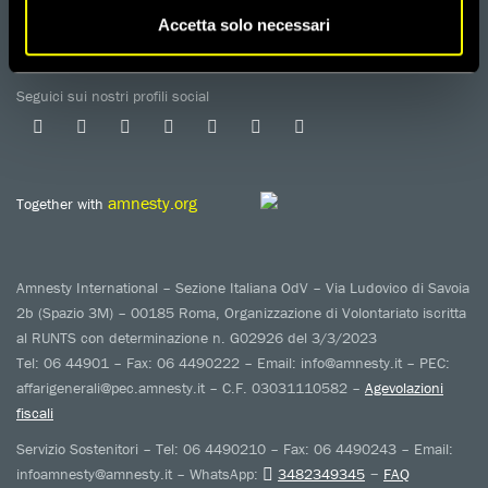
TUTELA DA MOLESTIE O VIOLENZE
Accetta solo necessari
SUL LAVORO
Seguici sui nostri profili social
amnesty.org
Together with
Amnesty International – Sezione Italiana OdV – Via Ludovico di Savoia
2b (Spazio 3M) – 00185 Roma, Organizzazione di Volontariato iscritta
al RUNTS con determinazione n. G02926 del 3/3/2023
Tel: 06 44901 – Fax: 06 4490222 – Email: info@amnesty.it – PEC:
affarigenerali@pec.amnesty.it – C.F. 03031110582 –
Agevolazioni
fiscali
Servizio Sostenitori – Tel: 06 4490210 – Fax: 06 4490243 – Email:
–
infoamnesty@amnesty.it – WhatsApp:
3482349345
FAQ