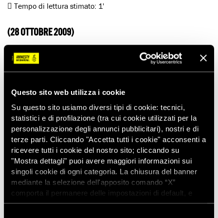
Tempo di lettura stimato:
1'
(28 OTTOBRE 2009)
Mohsen Abdolkhani e Hamid Karimnia, due rifugiati iraniani a
cui era stato negato l’accesso al sistema di asilo in Turchia e
che erano stati detenuti per più di un anno, sono finalmente
liberi.
Questo sito web utilizza i cookie
Il suo rilascio è avvenuto dopo che, il 22 settembre, la Corte
Su questo sito usiamo diversi tipi di cookie: tecnici,
europea dei diritti umani ha stabilito che l’arresto di Mohsen
statistici e di profilazione (tra cui cookie utilizzati per la
Abdolkhani e Hamid Karimnia nel centro di detenzione per
personalizzazione degli annunci pubblicitari), nostri e di
stranieri di Kırklareli era illegale e che il loro eventuale rinvio
terze parti. Cliccando "Accetta tutti i cookie" acconsenti a
in Iran o Iraq avrebbe violato il loro diritto a essere protetti da
ricevere tutti i cookie del nostro sito; cliccando su
ogni forma di tortura e maltrattamento.
"Mostra dettagli" puoi avere maggiori informazioni sui
Amnesty International resta comunque preoccupata per la
singoli cookie di ogni categoria. La chiusura del banner
sorte di centinaia di persone che sono ancora trattenute
mediante la selezione dell'apposito comando “X”
illegalmente nei centri di detenzione per stranieri in Turchia.
comporta il permanere delle impostazioni di default, e
Maggiori informazioni sono disponibili online
dunque la continuazione della navigazione con i cookie
tecnici. Se vuoi maggiori informazioni sul funzionamento
Selezione