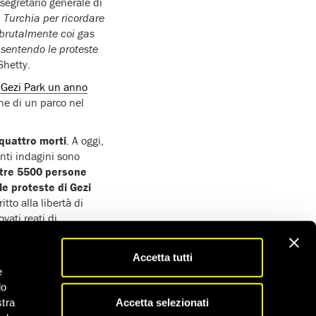
 segretario generale di
a Turchia per ricordare
e brutalmente coi gas
nsentendo le proteste
Shetty.
di Gezi Park un anno
ne di un parco nel
 quattro morti
. A oggi,
anti indagini sono
ltre 5500 persone
e proteste di Gezi
tto alla libertà di
ati reati di
ive restrizioni che
Accetta tutti
izzare le proteste
e
chia.
do
Accetta selezionati
stra
gine penale per aver