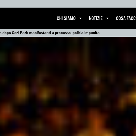
CHI SIAMO
NOTIZIE
COSA FAC
o dopo Gezi Park manifestanti a processo, polizia impunita