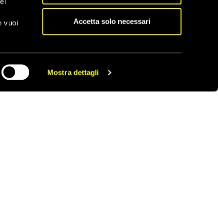
el
k. Nel gennaio 2014, il
ura di cure mediche di
Accetta solo necessari
e vuoi
ione, sono state
 e sono stati
dell’intolleranza, del
Mostra dettagli
 violazioni dei diritti
CONDIVIDI
Ma occorre la volontà
go con le persone
e i procedimenti nei
 rispondere del loro
nti della polizia
La scena è stata
isibile nelle
onamento del cannone