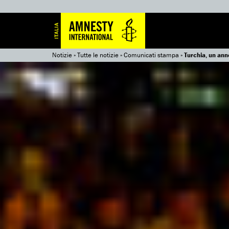
Notizie
»
Tutte le notizie
»
Comunicati stampa
»
Turchia, un ann