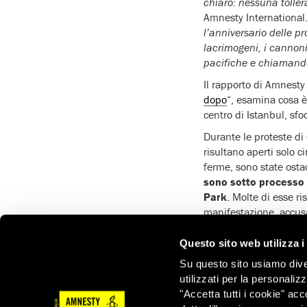
chiaro: nessuna toller
Amnesty International.
l’anniversario delle p
lacrimogeni, i cannon
pacifiche e chiamando 
Il rapporto di Amnesty 
dopo
“, esamina cosa è
centro di Istanbul, sfo
Durante le proteste di
risultano aperti solo c
ferme, sono state osta
sono sotto processo 
Park
. Molte di esse ri
manifestazione, accusa
terrorismo.
Questo sito web utilizza i
“
Il governo deve rivede
stabiliscono dove e qu
Su questo sito usiamo divers
pacifiche
” – ha dichia
utilizzati per la personaliz
"Accetta tutti i cookie" acc
Medici sono stati sotto