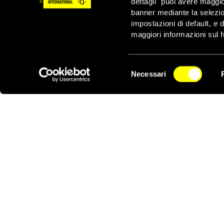
dettagli" puoi avere maggio
fornito i primi soccors
banner mediante la selezi
governo ha presentato 
impostazioni di default, e 
emergenza durante le ma
maggiori informazioni sul f
avviate indagini anche
aumentati i poteri di ch
“
Un anno dopo Gezi Par
Selezione
Necessari
conflitto e della polar
del
NEWSLETTER
umani
” – ha sottoline
consenso
politica di ammettere 
deluse, accettare le cr
confronti dei manifest
operato
” – ha conclus
Alcuni casi
Il 3 giugno 2013,
Hak
antisommossa e da un 
ripresa con un telefon
immagini, la polizia d
ad acqua.