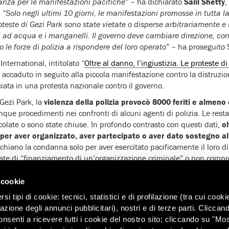
anza per le manifestazioni pacifiche
” – ha dichiarato
Salil Shetty
,
 “
Solo negli ultimi 10 giorni, le manifestazioni promosse in tutta l
roteste di Gezi Park sono state vietate o disperse arbitrariamente 
i ad acqua e i manganelli. Il governo deve cambiare direzione, co
le forze di polizia a rispondere del loro operato
” – ha proseguito 
International, intitolato “
Oltre al danno, l’ingiustizia. Le proteste 
 accaduto in seguito alla piccola manifestazione contro la distruzio
ciata in una protesta nazionale contro il governo.
 Gezi Park, la
violenza della polizia provocò 8000 feriti e almeno
inque procedimenti nei confronti di alcuni agenti di polizia. Le rest
colate o sono state chiuse. In profondo contrasto con questi dati,
o
per aver organizzato, aver partecipato o aver dato sostegno all
schiano la condanna solo per aver esercitato pacificamente il loro diri
te di “finanziamento di un’organizzazione criminale” o non comprov
 cookie
re la legislazione in materia di manifestazioni, rimuovere le eccess
ando possono essere svolte e abrogare le norme usate per criminal
i tipi di cookie: tecnici, statistici e di profilazione (tra cui cooki
rato Andrew Gardner, ricercatore di Amnesty International sulla Tur
zazione degli annunci pubblicitari), nostri e di terze parti. Cliccan
onsenti a ricevere tutti i cookie del nostro sito; cliccando su "Mo
posti a provvedimenti disciplinari e, in due casi, sottoposti a inda