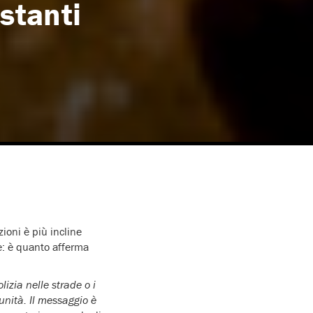
stanti
zioni è più incline
e: è quanto afferma
izia nelle strade o i
unità. Il messaggio è