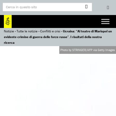
Notizie
»
Tutte le notizie
»
Conflitti e crisi
»
Ucraina: “Al teatro di Mariupol un
evidente crimine di guerra delle forze russe”. I risultati della nostra
ricerca
Photo by STRINGER/AFP via Getty Images