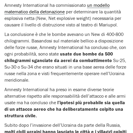
Amnesty International ha commissionato
un modello
matematico della detonazione
per determinare la quantità
esplosiva netta (New, Net explosive weight) necessaria per
causare il livello di distruzione visto al teatro di Mariupol.
La conclusione è che le bombe avevano un New di 400-800
chilogrammi. Basandosi sul materiale bellico a disposizione
delle forze russe, Amnesty International ha concluso che, con
ogni probabilità, sono state
usate due bombe da 500
chilogrammi sganciate da aerei da combattimento
Su-25,
Su-30 o Su-34 che erano situati in una base aerea delle forze
russe nella zona e visti frequentemente operare nell’Ucraina
meridionale.
Amnesty International ha preso in esame diverse teorie
alternative rispetto alle responsabilità dell’attacco e alle armi
usate ma ha concluso che
l’ipotesi più probabile sia quella
di un attacco aereo che ha deliberatamente colpito una
struttura civile.
Subito dopo l’invasione dell’Ucraina da parte della Russia,
molti civili ucraini hanno lasciato le città e i villaggi colpiti