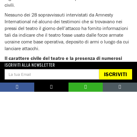
civili.
Nessuno dei 28 sopravvissuti intervistati da Amnesty
International né alcuno dei testimoni che si trovavano nei
pressi del teatro il giorno dell’attacco ha fornito informazioni
tali da indicare che il teatro fosse usato dalle forze armate
ucraine come base operativa, deposito di armi o luogo da cui
lanciare attacchi.
Il carattere civile del teatro e la presenza di numerosi
civili al suo interno erano evidenti nelle settimane
ISCRIVITI ALLA NEWSLETTER
precedenti l’attacco.
La natura dell’attacco – ad esempio le
ISCRIVITI
parti del teatro colpite dalle bombe così come il tipo di arma
probabilmente usata – e l’assenza di obiettivi militari
potenzialmente legittimi nelle vicinanze portano con forza alla
conclusione che il teatro fosse proprio l’obiettivo da colpire. Di
conseguenza,
si è trattato di un attacco deliberato contro
un obiettivo civile
e, dunque, di un crimine di guerra.
“Le forze russe hanno commesso, tramite attacchi
aerei o terrestri, una lunga serie di deliberate e ben