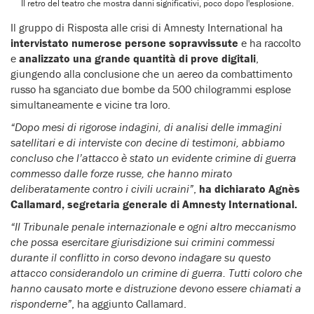
Il retro del teatro che mostra danni significativi, poco dopo l'esplosione.
Il gruppo di Risposta alle crisi di Amnesty International ha
intervistato numerose persone sopravvissute
e ha raccolto
e
analizzato una grande quantità di prove digitali
,
giungendo alla conclusione che un aereo da combattimento
russo ha sganciato due bombe da 500 chilogrammi esplose
simultaneamente e vicine tra loro.
“Dopo mesi di rigorose indagini, di analisi delle immagini
satellitari e di interviste con decine di testimoni, abbiamo
concluso che l’attacco è stato un evidente crimine di guerra
commesso dalle forze russe, che hanno mirato
deliberatamente contro i civili ucraini”
,
ha dichiarato Agnès
Callamard, segretaria generale di Amnesty International.
“Il Tribunale penale internazionale e ogni altro meccanismo
che possa esercitare giurisdizione sui crimini commessi
durante il conflitto in corso devono indagare su questo
attacco considerandolo un crimine di guerra. Tutti coloro che
hanno causato morte e distruzione devono essere chiamati a
risponderne”
, ha aggiunto Callamard.