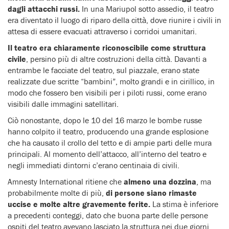
dagli attacchi russi.
In una Mariupol sotto assedio, il teatro
era diventato il luogo di riparo della città, dove riunire i civili in
attesa di essere evacuati attraverso i corridoi umanitari.
Il teatro era chiaramente riconoscibile come struttura
civile
, persino più di altre costruzioni della città. Davanti a
entrambe le facciate del teatro, sul piazzale, erano state
realizzate due scritte “bambini”, molto grandi e in cirillico, in
modo che fossero ben visibili per i piloti russi, come erano
visibili dalle immagini satellitari.
Ciò nonostante, dopo le 10 del 16 marzo le bombe russe
hanno colpito il teatro, producendo una grande esplosione
che ha causato il crollo del tetto e di ampie parti delle mura
principali. Al momento dell’attacco, all’interno del teatro e
negli immediati dintorni c’erano centinaia di civili.
Amnesty International ritiene che
almeno una dozzina
, ma
probabilmente molte di più,
di persone siano rimaste
uccise e molte altre gravemente ferite.
La stima è inferiore
a precedenti conteggi, dato che buona parte delle persone
ospiti del teatro avevano lasciato la struttura nei due giorni