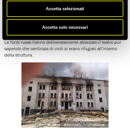
Al termine di una
lunga ricerca
,
Amnesty International ha
concluso che l’attacco del 16 marzo
, da parte delle forze
Accetta selezionati
russe,
contro il Teatro d’arte drammatica di Mariupol è
stato un evidente crimine di guerra
che ha provocato
almeno una dozzina di vittime accertate ma probabilmente
Accetta solo necessari
molte di più.
Le forze russe hanno deliberatamente attaccato il teatro pur
sapendo che centinaia di civili si erano rifugiati all’interno
della struttura.
@Amnesty International