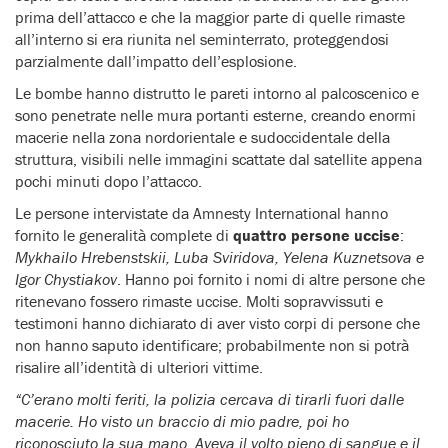
prima dell’attacco e che la maggior parte di quelle rimaste
all’interno si era riunita nel seminterrato, proteggendosi
parzialmente dall’impatto dell’esplosione.
Le bombe hanno distrutto le pareti intorno al palcoscenico e
sono penetrate nelle mura portanti esterne, creando enormi
macerie nella zona nordorientale e sudoccidentale della
struttura, visibili nelle immagini scattate dal satellite appena
pochi minuti dopo l’attacco.
Le persone intervistate da Amnesty International hanno
fornito le generalità complete di
quattro persone uccise
:
Mykhailo Hrebenstskii, Luba Sviridova, Yelena Kuznetsova e
Igor Chystiakov
. Hanno poi fornito i nomi di altre persone che
ritenevano fossero rimaste uccise. Molti sopravvissuti e
testimoni hanno dichiarato di aver visto corpi di persone che
non hanno saputo identificare; probabilmente non si potrà
risalire all’identità di ulteriori vittime.
“C’erano molti feriti, la polizia cercava di tirarli fuori dalle
macerie. Ho visto un braccio di mio padre, poi ho
riconosciuto la sua mano. Aveva il volto pieno di sangue e il