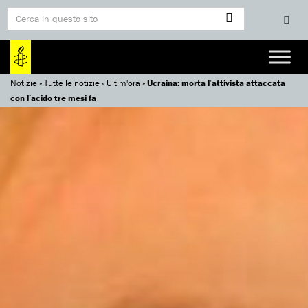
Notizie
»
Tutte le notizie
»
Ultim'ora
»
Ucraina: morta l’attivista attaccata
con l’acido tre mesi fa