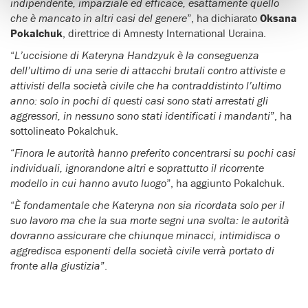
indipendente, imparziale ed efficace, esattamente quello
che è mancato in altri casi del genere
”, ha dichiarato
Oksana
Pokalchuk
, direttrice di Amnesty International Ucraina.
“
L’uccisione di Kateryna Handzyuk è la conseguenza
dell’ultimo di una serie di attacchi brutali contro attiviste e
attivisti della società civile che ha contraddistinto l’ultimo
anno: solo in pochi di questi casi sono stati arrestati gli
aggressori, in nessuno sono stati identificati i mandanti
”, ha
sottolineato Pokalchuk.
“
Finora le autorità hanno preferito concentrarsi su pochi casi
individuali, ignorandone altri e soprattutto il ricorrente
modello in cui hanno avuto luogo
”, ha aggiunto Pokalchuk.
“
È fondamentale che Kateryna non sia ricordata solo per il
suo lavoro ma che la sua morte segni una svolta: le autorità
dovranno assicurare che chiunque minacci, intimidisca o
aggredisca esponenti della società civile verrà portato di
fronte alla giustizia
”.