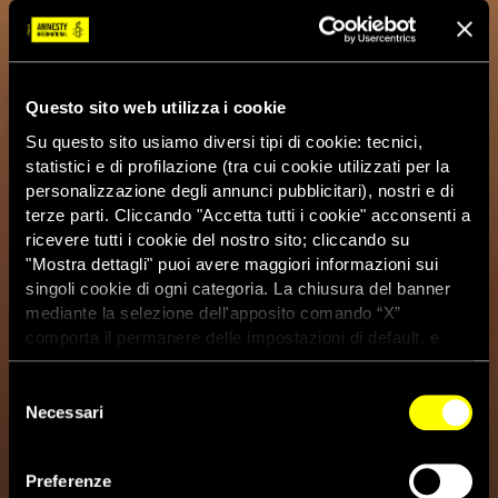
Questo sito web utilizza i cookie
Su questo sito usiamo diversi tipi di cookie: tecnici,
statistici e di profilazione (tra cui cookie utilizzati per la
personalizzazione degli annunci pubblicitari), nostri e di
terze parti. Cliccando "Accetta tutti i cookie" acconsenti a
ricevere tutti i cookie del nostro sito; cliccando su
"Mostra dettagli" puoi avere maggiori informazioni sui
singoli cookie di ogni categoria. La chiusura del banner
mediante la selezione dell'apposito comando “X”
comporta il permanere delle impostazioni di default, e
dunque la continuazione della navigazione con i cookie
tecnici. Se vuoi maggiori informazioni sul funzionamento
Selezione
dei cookie attivi sul sito clicca
qui
Necessari
del
consenso
Ucraina: morta l’attivista
Preferenze