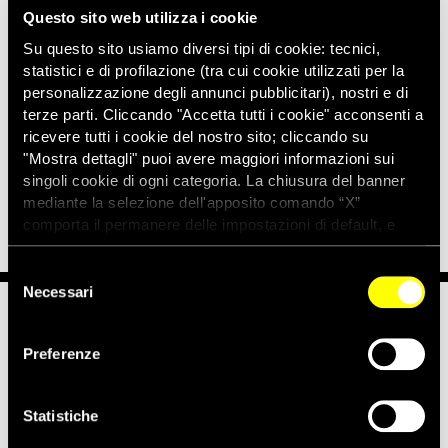
opinioni politiche e dall’origine etnica di chi le esprime.
Questo sito web utilizza i cookie
Il nostro appello
Su questo sito usiamo diversi tipi di cookie: tecnici,
statistici e di profilazione (tra cui cookie utilizzati per la
Dall’inizio delle proteste Euromaydan
, i manifestanti hanno
personalizzazione degli annunci pubblicitari), nostri e di
dovuto fronteggiare un
uso non necessario, eccessivo o
terze parti. Cliccando "Accetta tutti i cookie" acconsenti a
sproporzionato della forza da parte della polizia
. Unito al
ricevere tutti i cookie del nostro sito; cliccando su
ricorso alla tortura e ad altri maltrattamenti delle persone in
"Mostra dettagli" puoi avere maggiori informazioni sui
custodia, si tratta di una violazione dei diritti umani
singoli cookie di ogni categoria. La chiusura del banner
fondamentali dei cittadini.
mediante la selezione dell'apposito comando “X”
comporta il permanere delle impostazioni di default, e
dunque la continuazione della navigazione con i cookie
tecnici. Se vuoi maggiori informazioni sul funzionamento
Selezione
dei cookie attivi sul sito clicca
qui
Necessari
del
consenso
Notizie correlate per tema
Preferenze
CONFLITTI E CRISI
LIBERTÀ DI ESPRESSIONE
Statistiche
POLIZIA E FORZE DI SICUREZZA