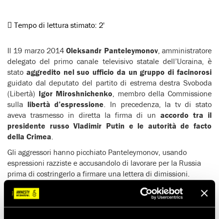
Tempo di lettura stimato:
2'
Il 19 marzo 2014
Oleksandr Panteleymonov
, amministratore
delegato del primo canale televisivo statale dell’Ucraina, è
stato
aggredito nel suo ufficio da un gruppo di facinorosi
guidato dal deputato del partito di estrema destra Svoboda
(Libertà)
Igor Miroshnichenko
, membro della Commissione
sulla
libertà d’espressione
. In precedenza, la tv di stato
aveva trasmesso in diretta la firma di un
accordo tra il
presidente russo Vladimir Putin e le autorità de facto
della Crimea
.
Gli aggressori hanno picchiato Panteleymonov, usando
espressioni razziste e accusandolo di lavorare per la Russia
prima di costringerlo a firmare una lettera di dimissioni.
Amnesty International ha sollecitato le autorità ucraine a
indagare sull’aggressione, prima che altri operatori
dell’informazione vengano presi di mira, e a garantire che la
libertà d’espressione sarà rispettata, a prescindere dalle