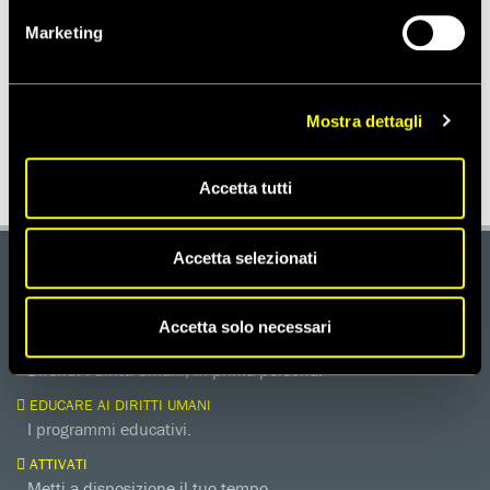
Marketing
Notizie correlate per paese
Mostra dettagli
UCRAINA
Accetta tutti
Accetta selezionati
DONA
Aiutaci con una donazione, ora.
Accetta solo necessari
FIRMA
Difendi i diritti umani, in prima persona.
EDUCARE AI DIRITTI UMANI
I programmi educativi.
ATTIVATI
Metti a disposizione il tuo tempo.