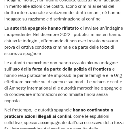
in merito alle azioni che costituiscono crimini ai sensi del
diritto internazionale e violazioni dei diritti umani, né hanno
indagato su razzismo e discriminazione al confine.
Le
autorità spagnole hanno rifiutato
di avviare un’indagine
indipendente. Nel dicembre 2022 i pubblici ministeri hanno
chiuso le indagini, affermando di non aver trovato nessuna
prova di cattiva condotta criminale da parte delle forze di
sicurezza spagnole.
Le autorità marocchine non hanno avviato alcuna indagine
sull’
uso della forza da parte della polizia di frontiera
e
hanno reso praticamente impossibile per le famiglie e le Ong
effettuare ricerche sui dispersi e sui morti. Le richieste scritte
di Amnesty International alle autorità marocchine e spagnole
di condividere informazioni sono rimaste finora senza
risposta.
Nel frattempo, le autorità spagnole
hanno continuato a
praticare azioni illegali ai confini
, come le espulsioni
collettive, spesso accompagnate dall’uso eccessivo della forza.
Sul lato marocchino del confine e a seguito della