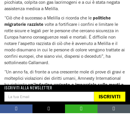
picchiata, colpita con gas lacrimogeni e a cui è stata negata
assistenza medica a Melilla.
“Ciò che è successo a Melilla ci ricorda che le
politiche
migratorie razziste
volte a fortificare i confini e limitare le
rotte sicure e legali per le persone che cercano sicurezza in
Europa hanno conseguenze reali e mortali. È difficile non
notare l’aspetto razzista di ciò che è avvenuto a Melilla e il
modo disumano in cui le persone di colore vengono trattate ai
confini europei, che siano vivi, dispersi o deceduti”, ha
sottolineato Callamard.
“Un anno fa, di fronte a una crescente mole di prove di gravi e
molteplici violazioni dei diritti umani, Amnesty International
ha richiesto
un’indagine urgente e imparziale sulle morti a
ISCRIVITI ALLA NEWSLETTER
Melilla
. Dodici mesi dopo, diventa sempre più difficile evitare
ISCRIVITI
la conclusione che ci troviamo di fronte a un
tentativo
deliberato
e concertato di copertura della verità.
Le lezioni di
Melilla devono essere apprese
o – come dimostra il
naufragio al largo della costa greca – la perdita arbitraria di
vite, la violenza e l’impunità ai confini continueranno,
aggravando la sofferenza delle persone in cerca di