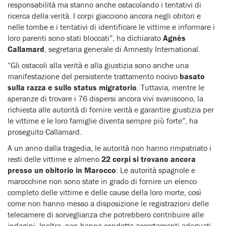
responsabilità ma stanno anche ostacolando i tentativi di
ricerca della verità. I corpi giacciono ancora negli obitori e
nelle tombe e i tentativi di identificare le vittime e informare i
loro parenti sono stati bloccati”, ha dichiarato
Agnès
Callamard
, segretaria generale di Amnesty International.
“Gli ostacoli alla verità e alla giustizia sono anche una
manifestazione del persistente trattamento nocivo
basato
sulla razza e sullo status migratorio
. Tuttavia, mentre le
speranze di trovare i 76 dispersi ancora vivi svaniscono, la
richiesta alle autorità di fornire verità e garantire giustizia per
le vittime e le loro famiglie diventa sempre più forte”, ha
proseguito Callamard.
A un anno dalla tragedia, le autorità non hanno rimpatriato i
resti delle vittime e almeno
22 corpi si trovano ancora
presso un obitorio in Marocco
. Le autorità spagnole e
marocchine non sono state in grado di fornire un elenco
completo delle vittime e delle cause della loro morte, così
come non hanno messo a disposizione le registrazioni delle
telecamere di sorveglianza che potrebbero contribuire alle
indagini. Inoltre, non hanno condotto accertamenti adeguati