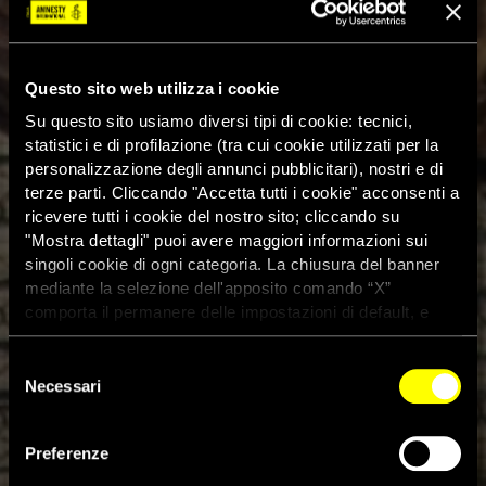
Questo sito web utilizza i cookie
Su questo sito usiamo diversi tipi di cookie: tecnici,
statistici e di profilazione (tra cui cookie utilizzati per la
personalizzazione degli annunci pubblicitari), nostri e di
terze parti. Cliccando "Accetta tutti i cookie" acconsenti a
ricevere tutti i cookie del nostro sito; cliccando su
"Mostra dettagli" puoi avere maggiori informazioni sui
singoli cookie di ogni categoria. La chiusura del banner
mediante la selezione dell'apposito comando “X”
comporta il permanere delle impostazioni di default, e
dunque la continuazione della navigazione con i cookie
tecnici. Se vuoi maggiori informazioni sul funzionamento
Selezione
dei cookie attivi sul sito clicca
qui
Necessari
del
consenso
Preferenze
Un anno fa decine di morti e