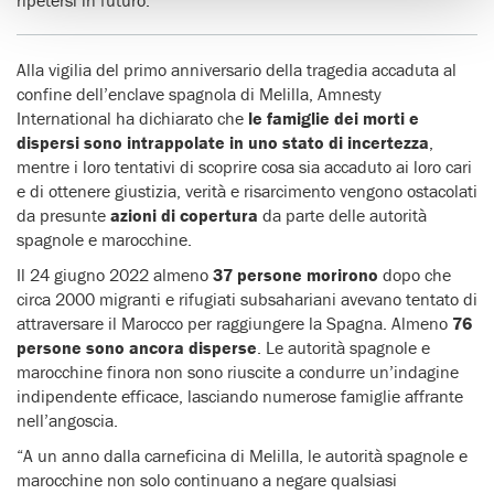
ripetersi in futuro.
Alla vigilia del primo anniversario della tragedia accaduta al
confine dell’enclave spagnola di Melilla, Amnesty
International ha dichiarato che
le famiglie dei morti e
dispersi sono intrappolate in uno stato di incertezza
,
mentre i loro tentativi di scoprire cosa sia accaduto ai loro cari
e di ottenere giustizia, verità e risarcimento vengono ostacolati
da presunte
azioni di copertura
da parte delle autorità
spagnole e marocchine.
Il 24 giugno 2022 almeno
37 persone morirono
dopo che
circa 2000 migranti e rifugiati subsahariani avevano tentato di
attraversare il Marocco per raggiungere la Spagna. Almeno
76
persone sono ancora disperse
. Le autorità spagnole e
marocchine finora non sono riuscite a condurre un’indagine
indipendente efficace, lasciando numerose famiglie affrante
nell’angoscia.
“A un anno dalla carneficina di Melilla, le autorità spagnole e
marocchine non solo continuano a negare qualsiasi