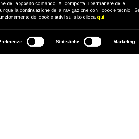
one dell'apposito comando “X” comporta il permanere delle
l si svolge da giugno a dicembre. Giunto alla sua 15esima edizion
dunque la continuazione della navigazione con i cookie tecnici. S
dalla musica antica al repertorio contemporaneo.
unzionamento dei cookie attivi sul sito clicca
qui
rtistico Maurizio Baglini.
Preferenze
Statistiche
Marketing
ISCRIVITI