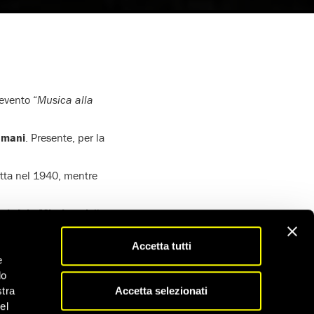
’evento “
Musica alla
 umani
. Presente, per la
itta nel 1940, mentre
abriele Mirabassi
, il
toria di questo brano
uerra mondiale.
Accetta tutti
e
r maggiori
do
Accetta selezionati
stra
el