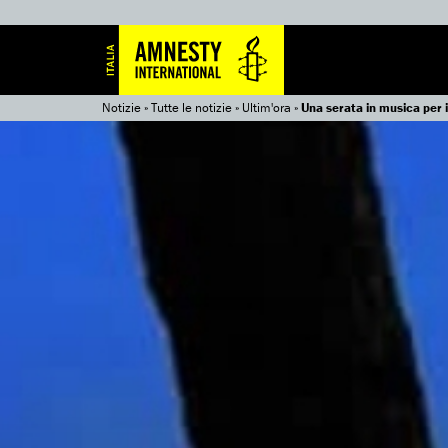
Notizie
»
Tutte le notizie
»
Ultim'ora
»
Una serata in musica per i