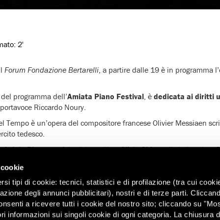
imato:
2'
il
Forum Fondazione Bertarelli
, a partire dalle 19 è in programma l
e del programma dell’
Amiata Piano Festival
, è
dedicata ai diritti
l portavoce Riccardo Noury.
del Tempo è un’opera del compositore francese Olivier Messiaen scr
ercito tedesco.
abriele Pieranunzi
, la violoncellista
Silvia Chiesa
, il clarinettista
G
lini
e il musicologo
Guido Barbieri
, che racconterà la drammatica s
 cookie
seguito per la prima volta in un campo di prigionia della seconda g
i tipi di cookie: tecnici, statistici e di profilazione (tra cui cooki
o è prevista una cena a buffet compresa nel prezzo del biglietto. Pe
zazione degli annunci pubblicitari), nostri e di terze parti. Cliccan
.
onsenti a ricevere tutti i cookie del nostro sito; cliccando su "Mo
val
ri informazioni sui singoli cookie di ogni categoria. La chiusura d