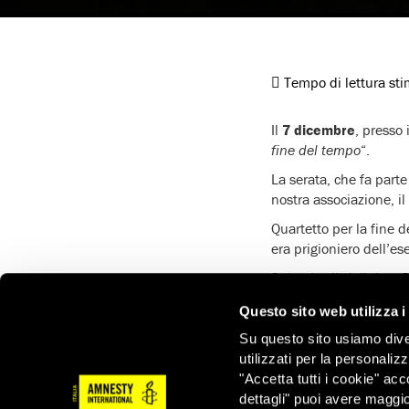
Tempo di lettura st
Il
7 dicembre
, presso 
fine del tempo
“.
La serata, che fa part
nostra associazione, i
Quartetto per la fine 
era prigioniero dell’es
Sul palco il violinista
G
pianista
Maurizio Bag
Questo sito web utilizza i
musicale, scritto ed e
Su questo sito usiamo divers
Al termine del concert
utilizzati per la personaliz
informazioni
clicca qui
"Accetta tutti i cookie" acc
L’Amiata Piano Festi
dettagli" puoi avere maggio