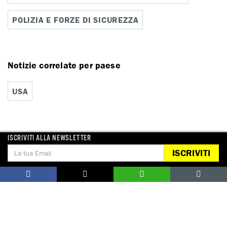
POLIZIA E FORZE DI SICUREZZA
Notizie correlate per paese
USA
ISCRIVITI ALLA NEWSLETTER
ISCRIVITI
DONA
Aiutaci con una donazione, ora.
FIRMA
Difendi i diritti umani, in prima persona.
EDUCARE AI DIRITTI UMANI
I programmi educativi.