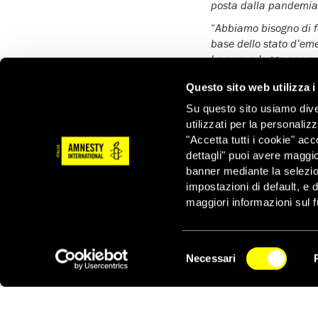
posta dalla pandemia
“
Abbiamo bisogno di fo
base dello stato d’em
La nuova legge non può
della pandemia
“, ha 
Questo sito web utilizza i
“
Durante i suoi anni c
Su questo sito usiamo divers
l’ostilità nei confronti
utilizzati per la personaliz
governare per decreti 
"Accetta tutti i cookie" acc
Ulteriori informazioni
dettagli" puoi avere maggio
banner mediante la selezi
Il progetto di legge ha
impostazioni di default, e 
dell’Organizzazione per
maggiori informazioni sul f
La legge in votazione 
decreti, senza una dat
controllo effettivo.
Selezione
Necessari
del
Dall’altro, introduce d
NEWSLETTER
consenso
umani: chiunque diffon
popolazione o crei in e
Inoltre, chiunque inte