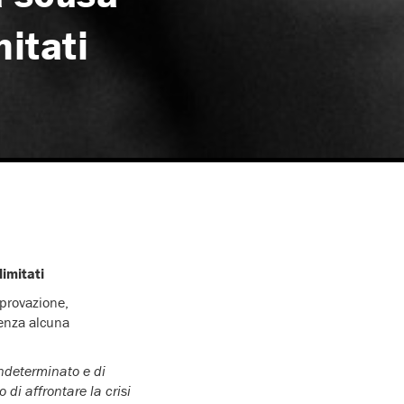
mitati
limitati
pprovazione,
senza alcuna
indeterminato e di
 di affrontare la crisi