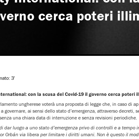
verno cerca poteri illi
imato:
3'
ernational: con la scusa del Covid-19 il governo cerca poteri il
rlamento ungherese voterà una proposta di legge che, in caso di a
 a governare, ai sensi dello stato d’emergenza, attraverso decreti, 
 senza una chiara data di interruzione e senza revisioni periodiche.
di dar luogo a uno stato d’emergenza privo di controlli e a tempo 
or Orbán via libera per limitare i diritti umani. Non è questo il modo