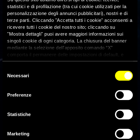
statistici e di profilazione (tra cui cookie utilizzati per la
personalizzazione degli annunci pubblicitari), nostri e di
terze parti. Cliccando "Accetta tutti i cookie" acconsenti a
ricevere tutti i cookie del nostro sito; cliccando su
"Mostra dettagli" puoi avere maggiori informazioni sui
singoli cookie di ogni categoria. La chiusura del banner
mediante la selezione dell'apposito comando “X”
comporta il permanere delle impostazioni di default, e
dunque la continuazione della navigazione con i cookie
tecnici. Se vuoi maggiori informazioni sul funzionamento
Selezione
Accordo Ue-Turchia sui
dei cookie attivi sul sito clicca
qui
Necessari
del
rifugiati: la decisione della
consenso
corte svela il tentativo
Preferenze
deliberato di eludere la
Statistiche
responsabilità
Marketing
2 Marzo 2017