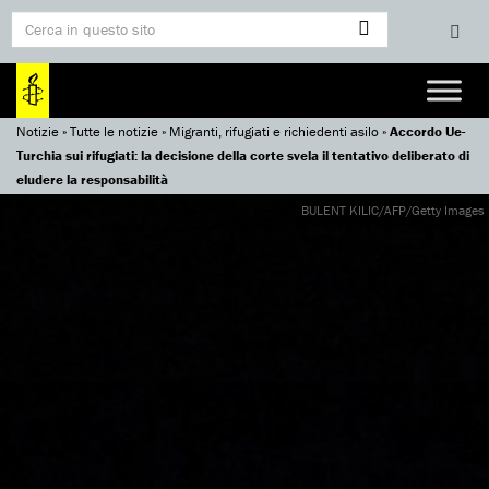
Notizie
»
Tutte le notizie
»
Migranti, rifugiati e richiedenti asilo
»
Accordo Ue-
Turchia sui rifugiati: la decisione della corte svela il tentativo deliberato di
eludere la responsabilità
BULENT KILIC/AFP/Getty Images