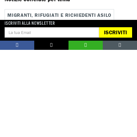
MIGRANTI, RIFUGIATI E RICHIEDENTI ASILO
ISCRIVITI ALLA NEWSLETTER
ISCRIVITI
Notizie correlate per paese
TURCHIA
Campagne correlate
IWELCOME