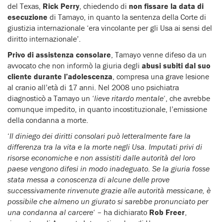
del Texas,
Rick Perry
, chiedendo di
non fissare la data di
esecuzione
di Tamayo, in quanto la sentenza della Corte di
giustizia internazionale ‘era vincolante per gli Usa ai sensi del
diritto internazionale’.
Privo di assistenza consolare
, Tamayo venne difeso da un
avvocato che non informò la giuria degli
abusi subiti dal suo
cliente durante l’adolescenza
, compresa una grave lesione
al cranio all’età di 17 anni. Nel 2008 uno psichiatra
diagnosticò a Tamayo un ‘
lieve ritardo mentale
‘, che avrebbe
comunque impedito, in quanto incostituzionale, l’emissione
della condanna a morte.
‘
Il diniego dei diritti consolari può letteralmente fare la
differenza tra la vita e la morte negli Usa. Imputati privi di
risorse economiche e non assistiti dalle autorità del loro
paese vengono difesi in modo inadeguato. Se la giuria fosse
stata messa a conoscenza di alcune delle prove
successivamente rinvenute grazie alle autorità messicane, è
possibile che almeno un giurato si sarebbe pronunciato per
una condanna al carcere
‘ – ha dichiarato
Rob Freer
,