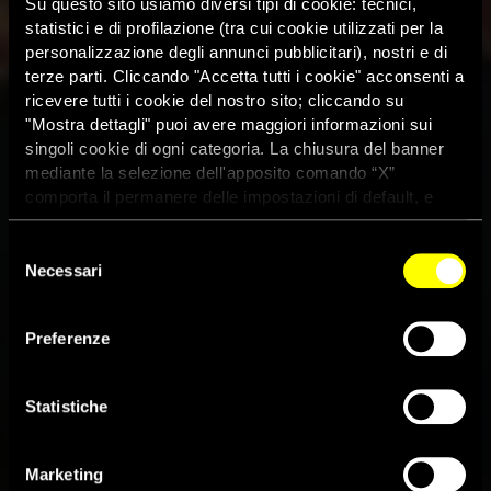
Su questo sito usiamo diversi tipi di cookie: tecnici,
statistici e di profilazione (tra cui cookie utilizzati per la
personalizzazione degli annunci pubblicitari), nostri e di
terze parti. Cliccando "Accetta tutti i cookie" acconsenti a
ricevere tutti i cookie del nostro sito; cliccando su
"Mostra dettagli" puoi avere maggiori informazioni sui
singoli cookie di ogni categoria. La chiusura del banner
mediante la selezione dell'apposito comando “X”
comporta il permanere delle impostazioni di default, e
dunque la continuazione della navigazione con i cookie
tecnici. Se vuoi maggiori informazioni sul funzionamento
Selezione
dei cookie attivi sul sito clicca
qui
Necessari
del
consenso
Usa, esecuzione prevista
Preferenze
nonostante sentenza della
Corte di giustizia internazionale
Statistiche
22 Gennaio 2014
Marketing