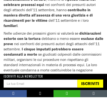
celebrare processi equi
nei confronti dei presunti autori
degli attacchi dell’11 settembre, hanno
contribuito in
maniera diretta all’assenza di una vera giustizia e di
risarcimenti per le vittime
dell’11 settembre e i loro
familiari
.
Nelle udienze dei prossimi giorni si valuterà se
dichiarazioni
estorte con la tortura
debbano o meno essere
escluse dalle
prove
nei confronti dei presunti autori degli attacchi dell’11
settembre.
I cinque imputati potrebbero essere
condannati a morte
se giudicati colpevoli dalle commissioni
militari, organismi le cui procedure non rispettano gli
standard internazionali in materia di processi equi. La loro
eventuale condanna a morte costituirebbe la negazione
estrema dei diritti umani fondamentali.
ISCRIVITI ALLA NEWSLETTER
ISCRIVITI