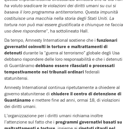
ha voluto sradicare le violazioni dei diritti umani su cui si
basava il loro programma antiterrorismo. Questa impunità
costituisce una macchia nella storia degli Stati Uniti. La
tortura non può mai essere giustificata e chiunque ne faccia
uso deve risponderne
“, ha sottolineato Hall.
Da tempo, Amnesty International sostiene che i
funzionari
governativi coinvolti in torture e maltrattamenti di
detenuti
durante la “guerra al terrorismo” globale degli Usa
debbano rispondere delle loro responsabilità e che i detenuti
di Guantánamo
debbano essere rilasciati o processati
tempestivamente nei tribunali ordinari
federali
statunitensi.
Amnesty International continua ripetutamente a chiedere al
governo statunitense di
chiudere il centro di detenzione di
Guantánamo
e mettere fine ad anni, ormai 18, di violazioni
dei diritti umani.
L’organizzazione per i diritti umani richiama inoltre
l’attenzione sul fatto che i
programmi governativi basati su
maltrattamenti e torture
, insieme ai
ripetuti ritardi nel