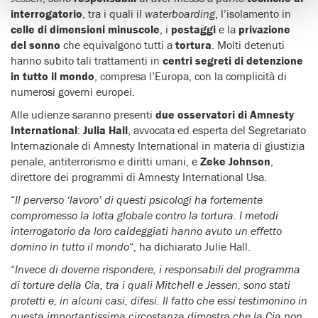
interrogatorio
, tra i quali il
waterboarding
, l’isolamento in
celle di dimensioni minuscole
, i
pestaggi
e la
privazione
del sonno
che equivalgono tutti a
tortura
. Molti detenuti
hanno subito tali trattamenti in
centri segreti di detenzione
in tutto il mondo
, compresa l’Europa, con la complicità di
numerosi governi europei.
Alle udienze saranno presenti
due osservatori di Amnesty
International
:
Julia Hall
, avvocata ed esperta del Segretariato
Internazionale di Amnesty International in materia di giustizia
penale, antiterrorismo e diritti umani, e
Zeke Johnson
,
direttore dei programmi di Amnesty International Usa.
“
Il perverso ‘lavoro’ di questi psicologi ha fortemente
compromesso la lotta globale contro la tortura. I metodi
interrogatorio da loro caldeggiati hanno avuto un effetto
domino in tutto il mondo
“, ha dichiarato Julie Hall.
“
Invece di doverne rispondere, i responsabili del programma
di torture della Cia, tra i quali Mitchell e Jessen, sono stati
protetti e, in alcuni casi, difesi. Il fatto che essi testimonino in
questa importantissima circostanza dimostra che la Cia non