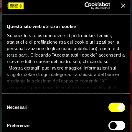
Questo sito web utilizza i cookie
Su questo sito usiamo diversi tipi di cookie: tecnici,
statistici e di profilazione (tra cui cookie utilizzati per la
personalizzazione degli annunci pubblicitari), nostri e di
terze parti. Cliccando "Accetta tutti i cookie" acconsenti a
ricevere tutti i cookie del nostro sito; cliccando su
"Mostra dettagli" puoi avere maggiori informazioni sui
singoli cookie di ogni categoria. La chiusura del banner
mediante la selezione dell'apposito comando “X”
comporta il permanere delle impostazioni di default, e
dunque la continuazione della navigazione con i cookie
tecnici. Se vuoi maggiori informazioni sul funzionamento
Selezione
dei cookie attivi sul sito clicca
qui
Necessari
del
consenso
Usa, gli artefici del programma
Preferenze