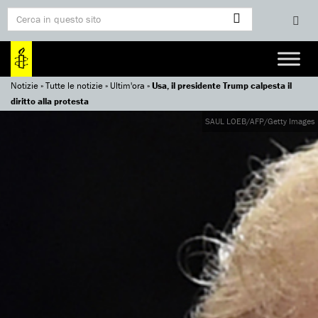
Notizie
»
Tutte le notizie
»
Ultim'ora
»
Usa, il presidente Trump calpesta il
diritto alla protesta
SAUL LOEB/AFP/Getty Images