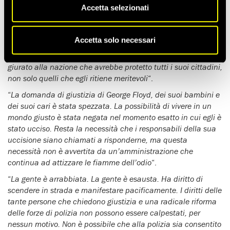
bianca, Amnesty International Usa ha diffuso questo
Accetta selezionati
commento:
“
La violenza che non può più essere ulteriormente ignorata è
Accetta solo necessari
quella della polizia contro i cittadini neri. La vera disgrazia è
il razzismo dell’amministrazione Trump. Il presidente aveva
giurato alla nazione che avrebbe protetto tutti i suoi cittadini,
non solo quelli che egli ritiene meritevoli
“.
“
La domanda di giustizia di George Floyd, dei suoi bambini e
dei suoi cari è stata spezzata. La possibilità di vivere in un
mondo giusto è stata negata nel momento esatto in cui egli è
stato ucciso. Resta la necessità che i responsabili della sua
uccisione siano chiamati a risponderne, ma questa
necessità non è avvertita da un’amministrazione che
continua ad attizzare le fiamme dell’odio
“.
“
La gente è arrabbiata. La gente è esausta. Ha diritto di
scendere in strada e manifestare pacificamente. I diritti delle
tante persone che chiedono giustizia e una radicale riforma
delle forze di polizia non possono essere calpestati, per
nessun motivo. Non è possibile che alla polizia sia consentito