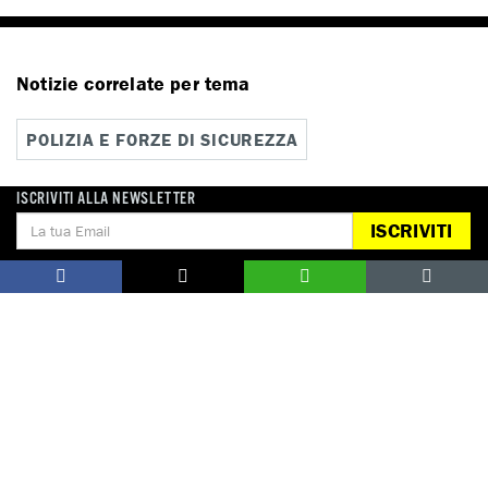
Notizie correlate per tema
POLIZIA E FORZE DI SICUREZZA
ISCRIVITI ALLA NEWSLETTER
ISCRIVITI
Notizie correlate per paese
USA
DONA
Aiutaci con una donazione, ora.