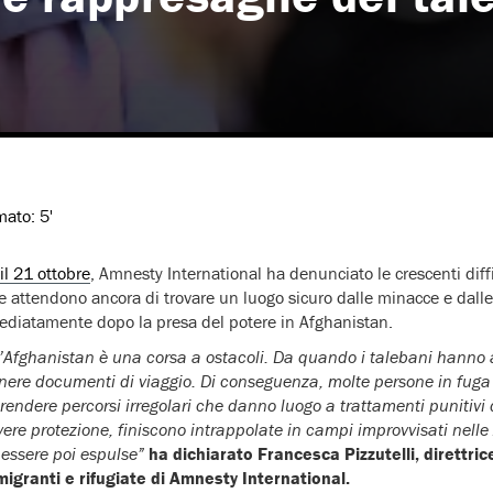
imato:
5'
il 21 ottobre
, Amnesty International ha denunciato le crescenti diff
e attendono ancora di trovare un luogo sicuro dalle minacce e dalle
mediatamente dopo la presa del potere in Afghanistan.
l’Afghanistan è una corsa a ostacoli. Da quando i talebani hanno a
enere documenti di viaggio. Di conseguenza, molte persone in fug
rendere percorsi irregolari che danno luogo a trattamenti punitivi d
evere protezione, finiscono intrappolate in campi improvvisati nelle
 essere poi espulse”
ha dichiarato Francesca Pizzutelli, direttr
 migranti e rifugiate di Amnesty International.