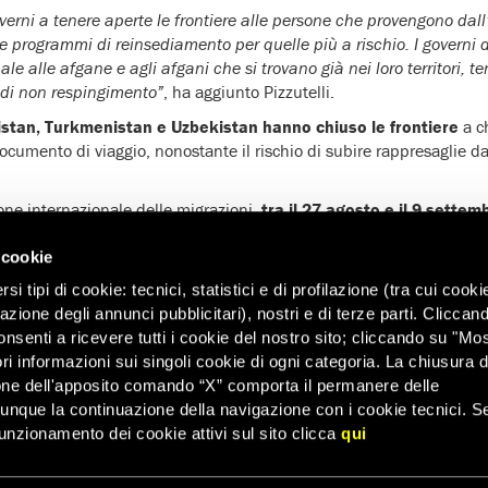
governi a tenere aperte le frontiere alle persone che provengono dal
re programmi di reinsediamento per quelle più a rischio. I governi d
le alle afgane e agli afgani che si trovano già nei loro territori, 
 di non respingimento”
, ha aggiunto Pizzutelli.
kistan, Turkmenistan e Uzbekistan hanno chiuso le frontiere
a ch
ocumento di viaggio, nonostante il rischio di subire rappresaglie da
ne internazionale delle migrazioni,
tra il 27 agosto e il 9 settem
i documenti
, mentre
le autorità dell’Uzbekistan hanno dichiarato
afgani a seguito di un accordo con i talebani.
 cookie
i tipi di cookie: tecnici, statistici e di profilazione (tra cui cooki
to l’intenzione di estendere la lunghezza del muro al confine con l’
zazione degli annunci pubblicitari), nostri e di terze parti. Cliccan
ccia agli afgani privi di documenti per poi espellerli.
onsenti a ricevere tutti i cookie del nostro sito; cliccando su "Mo
 ha notato con estrema preoccupazione i
continui respingimenti d
ri informazioni sui singoli cookie di ogni categoria. La chiusura d
recia
.
In Polonia
sono entrate in vigore nuove norme che rendono 
one dell'apposito comando “X” comporta il permanere delle
ente la frontiera per chiedere asilo.
dunque la continuazione della navigazione con i cookie tecnici. S
 e afgani si trova bloccato dal 19 agosto lungo la frontiera tra Polo
unzionamento dei cookie attivi sul sito clicca
qui
ingimento effettuato dalle autorità di Varsavia verso il lato bielor
le armato lungo le due frontiere, non hanno riparo adeguato, acqua