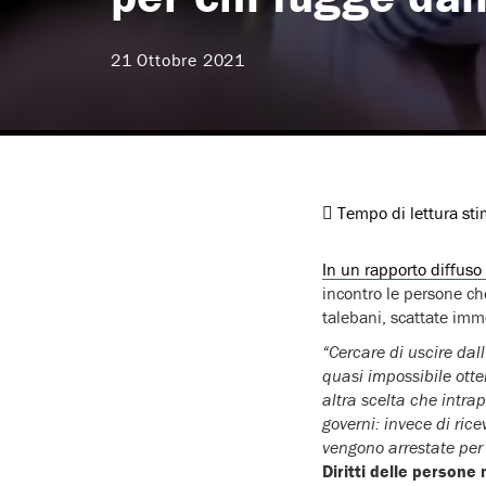
21 Ottobre 2021
Tempo di lettura st
In un rapporto diffuso 
incontro le persone ch
talebani, scattate im
“Cercare di uscire dal
quasi impossibile ott
altra scelta che intrap
governi: invece di ric
vengono arrestate per
Diritti delle persone