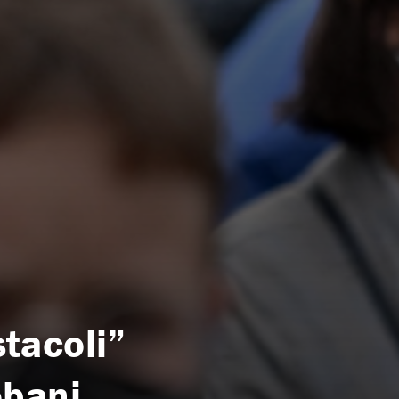
stacoli”
ebani