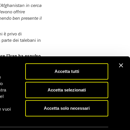
l’Afghanistan in cerca
evono offrire
tenendo ben presente il
i è privo di
 parte dei talebani in
bre l’Iran ha espulso
, il 20 agosto, di
Accetta tutti
e
Iran e le sue autorità
do
Accetta selezionati
stra
i afgani da parte di
el
impossibile
Accetta solo necessari
e vuoi
nia e Bielorussia
,
usso. Queste persone,
 potabile, cibo o