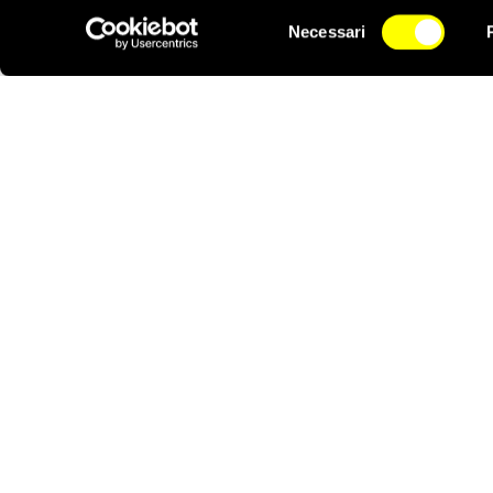
accesso alle cure med
Selezione
Necessari
del
NEWSLETTER
Il
rapporto
di Amnesty I
consenso
delle persone in fuga
l’evacuazione, le pers
Germania non ha alcun
Gli Usa hanno reso n
2022
. Destano tuttavi
attualmente trattenute 
quanto non hanno super
Dato che la situazione 
adottino misure immedia
umani, dei giornalisti
internazionale agli afg
della regione asiatica 
territori.
“La vita di migliaia di
umani, al riconosciment
democratiche in Afgha