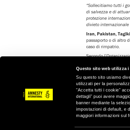
“Sollecitiamo tutti i 
di salvezza e di attua
protezione internaziona
divieto internazionale
Iran, Pakistan, Tagi
passaporto o di altro d
caso di rimpatrio.
Secondo l’Organizzazio
58.279 afgani privi d
aver rimpatriato 150 
Questo sito web utilizza i
Su questo sito usiamo divers
La Turchia ha annuncia
utilizzati per la personaliz
continuano a dare la ca
"Accetta tutti i cookie" acc
Amnesty International
dettagli" puoi avere maggio
Bulgaria, Croazia e G
banner mediante la selezi
attraversare irregolarm
impostazioni di default, e 
Un gruppo di 32 afgane
maggiori informazioni sul f
dopo un probabile resp
sorvegliate da persona