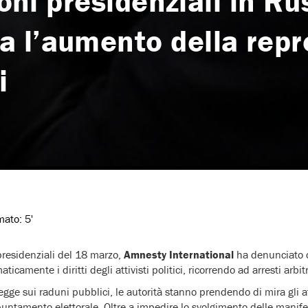
ioni presidenziali in Ru
 l’aumento della repr
i
imato:
5'
 presidenziali del 18 marzo,
Amnesty International
ha denunciato c
icamente i diritti degli attivisti politici, ricorrendo ad arresti arbit
egge sui raduni pubblici, le autorità stanno prendendo di mira gli a
ppuntamento elettorale. Oltre a impedire lo svolgimento delle manife