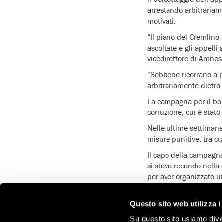
arrestando arbitrariam
motivati.
“Il piano del Cremlino 
ascoltate e gli appelli
vicedirettore di Amnest
“Sebbene ricorrano a 
arbitrariamente dietro 
La campagna per il boic
corruzione, cui è stat
Nelle ultime settimane,
misure punitive, tra cui
Il capo della campagna
si stava recando nella
per aver organizzato u
L’accusa si riferisce al
russe a sostegno del bo
Questo sito web utilizza i
l’autorizzazione a tene
Su questo sito usiamo divers