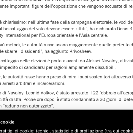
ente importanti figure dell’opposizione che vengono accusate di re
è chiarissimo: nell’ultima fase della campagna elettorale, le voci de
 al boicottaggio del voto devono essere zittiti”, ha dichiarato Denis 
y International per l’Europa orientale e l’Asia centrale.
più metodi, le autorità russe usano maggiormente quello preferito
le sbarre i dissidenti”, ha aggiunto Krivosheev.
ottaggio delle elezioni è portata avanti da Aleksei Navalny, attivista
o impedito di candidarsi per ragioni ampiamente discutibili.
 le autorità russe hanno preso di mira i suoi sostenitori attraverso 
 arresti arbitrari e incarcerazioni.
 di Navalny, Leonid Volkov, è stato arrestato il 22 febbraio all’ae
 città di Ufa. Poche ore dopo, è stato condannato a 30 giorni di de
n “raduno non autorizzato”.
le manifestazioni dello “sciopero degli elettori”, svoltesi il 28 gennai
icottaggio delle elezioni. A Mosca, Navalny si era visto rifiutare
 cookie
re la manifestazione in centro città e lui e decine di suoi sostenitori
i tipi di cookie: tecnici, statistici e di profilazione (tra cui cooki