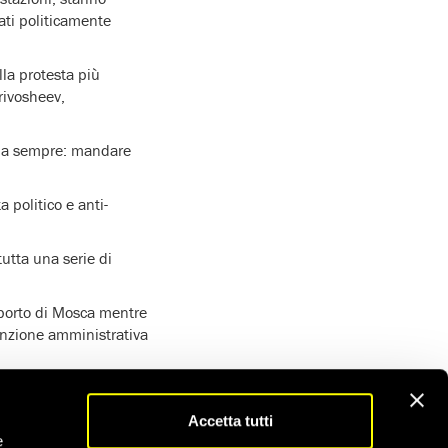
ati politicamente
lla protesta più
Krivosheev,
 da sempre: mandare
 politico e anti-
tutta una serie di
roporto di Mosca mentre
tenzione amministrativa
o in oltre 100. città
Accetta tutti
 erano stati arrestati
e