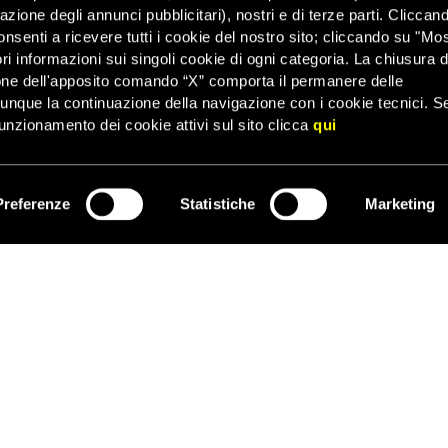
asciati.
zazione degli annunci pubblicitari), nostri e di terze parti. Cliccan
lizia, il ruolo di Volkov nell’organizzazione del raduno di Mosca sa
onsenti a ricevere tutti i cookie del nostro sito; cliccando su "Mo
ente incoraggiavano le persone a parteciparvi. Uno era un tweet p
ri informazioni sui singoli cookie di ogni categoria. La chiusura d
suo arresto, l’altro un link a una diretta web della manifestazione.
one dell'apposito comando “X” comporta il permanere delle
dunque la continuazione della navigazione con i cookie tecnici. S
ficio di Navalny di San Pietroburgo, Denis Mikhailov, è stato arresta
unzionamento dei cookie attivi sul sito clicca
qui
 di detenzione amministrativa dopo la manifestazione dello “sciope
i aver organizzato un “raduno non autorizzato”, è stato rilasciato il
oche ore dopo, stavolta per “aver partecipato” all’evento, e condan
Preferenze
Statistiche
Marketing
ISCRIVITI
 stato arbitrariamente privato della libertà in un’occasione, ma in 
itti esemplifica il clima sempre più ostile in cui s’imbatte chi manif
”, ha commentato Krivosheev.
tivisti sono stati arrestati a San Pietroburgo in circostanze simili. Il
 del movimento Open Russia, Andrei Pivoravov, è stato condannato 
iva. Il giorno prima dell’arresto, aveva scritto su Facebook che te
 Goncharenko, esponente di un altro movimento di opposizione de
, è stato condannato a 25 giorni di detenzione amministrativa per 