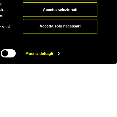
do
Accetta selezionati
rebbe consistito in due
stra
ostato da Navalny
el
Accetta solo necessari
e vuoi
to il 31 gennaio e
ro degli elettori”
 2 marzo solo per essere
nato ad altri 25 giorni
Mostra dettagli
CONDIVIDI
due. Questa reiterata
esta pacificamente alla
 28 febbraio il
a 25 giorni di
meva di essere
nominato
aver esposto un’enorme