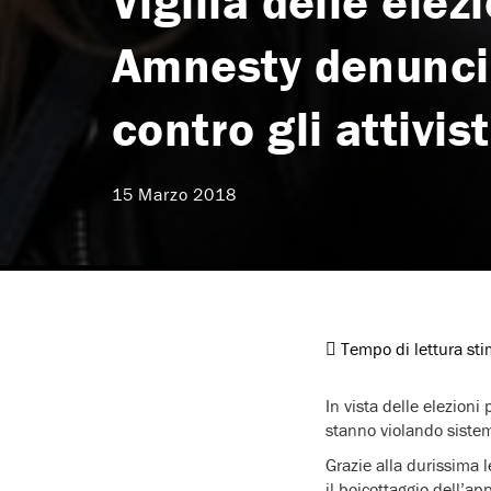
Vigilia delle elez
Amnesty denuncia
contro gli attivist
15 Marzo 2018
Tempo di lettura st
In vista delle elezioni
stanno violando sistemat
Grazie alla durissima l
il boicottaggio dell’a