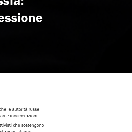
ssia:
essione
he le autorità russe
rari e incarcerazioni.
ttivisti che sostengono
stazioni, stanno