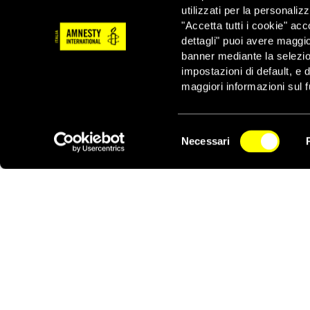
per alcune ore e poi ril
utilizzati per la personaliz
Secondo fonti della po
"Accetta tutti i cookie" acc
retweet che indirettam
dettagli" puoi avere maggio
mentre era in corso il 
banner mediante la selezi
impostazioni di default, e 
Il coordinatore dell’uf
maggiori informazioni sul f
condannato a 30 giorni
nella città. Accusato d
nuovamente arrestato p
Selezione
di carcere.
Necessari
del
NEWSLETTER
“Denis Mikhailov non è
consenso
violazione dei suoi dir
vigilia delle elezioni
Almeno altri due noti at
coordinatore cittadino
detenzione amministrat
sorvegliato.
Il 26 febbraio Artyom
“Vesna” (“Primavera”)