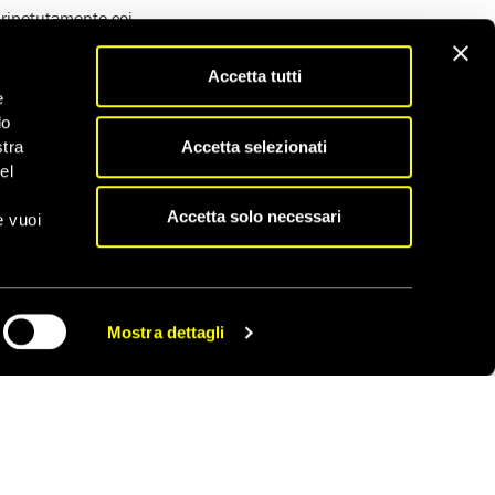
e ripetutamente coi
persino mutande,
Accetta tutti
e
lle denunce contro la
do
ismo di controllo sulle
Accetta selezionati
stra
ato che meccanismi
el
 ostacoli e senza
Accetta solo necessari
e vuoi
issione europea non ha
ove di gravi violazioni
ate commesse con fondi
Mostra dettagli
ni dei diritti umani e
CONDIVIDI
 Comitato, questa