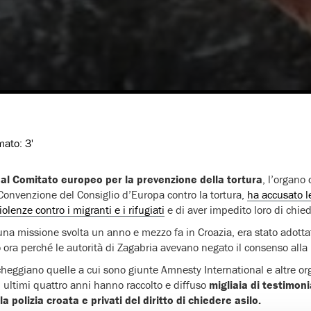
imato:
3'
dal Comitato europeo per la prevenzione della tortura
, l’organo
a Convenzione del Consiglio d’Europa contro la tortura,
ha accusato le
lenze contro i migranti e i rifugiati
e di aver impedito loro di chied
 una missione svolta un anno e mezzo fa in Croazia, era stato adot
o ora perché le autorità di Zagabria avevano negato il consenso alla
cheggiano quelle a cui sono giunte Amnesty International e altre org
i ultimi quattro anni hanno raccolto e diffuso
migliaia di testimoni
la polizia croata e privati del diritto di chiedere asilo.