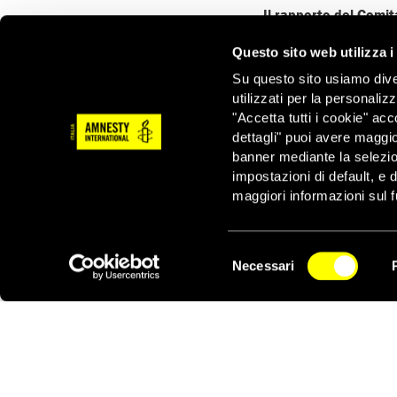
Il rapporto del Com
manganelli, aggredite d
Questo sito web utilizza i
costrette a camminare 
Su questo sito usiamo divers
Sotto accusa è anche l’
utilizzati per la personaliz
polizia di frontiera. A
"Accetta tutti i cookie" acc
operazioni di frontie
dettagli" puoi avere maggio
realmente efficaci di 
banner mediante la selezi
preavviso, a luoghi, d
impostazioni di default, e 
A proposito delle isti
maggiori informazioni sul f
intrapreso alcuna azion
dei diritti umani da p
dell’Unione europea.
Selezione
Necessari
del
Per molto tempo, la Co
NEWSLETTER
consenso
dei mezzi d’informazio
posizione non è più so