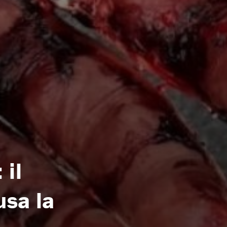
 il
usa la