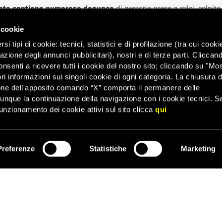
itato contiene numerose denunce
di persone prese a calci, colpit
ai cani-poliziotto, derubate dei loro beni tra cui vestiti, scarpe e 
 cookie
per chilometri verso il confine con la Bosnia ed Erzegovina.
i tipi di cookie: tecnici, statistici e di profilazione (tra cui cooki
assenza di indagini significative, da parte delle autorità croate, su
zazione degli annunci pubblicitari), nostri e di terze parti. Cliccan
nche se nel luglio 2021 il governo di Zagabria ha istituito un meccan
onsenti a ricevere tutti i cookie del nostro sito; cliccando su "Mo
ra, applaudito dalla Commissione europea, il Comitato ha comment
ri informazioni sui singoli cookie di ogni categoria. La chiusura d
monitoraggio dovrebbero essere indipendenti e avere accesso, senza
one dell'apposito comando “X” comporta il permanere delle
ocumentazione e persone rilevanti.
dunque la continuazione della navigazione con i cookie tecnici. S
tuzioni europee, Amnesty International ha evidenziato che la Comm
unzionamento dei cookie attivi sul sito clicca
qui
e decisiva nei confronti della Croazia, nonostante le schiaccianti pr
arte delle forze di polizia, alcune delle quali potrebbero essere st
Preferenze
Statistiche
Marketing
ISCRIVITI
mmissione europea ha dichiarato che le denunce delle organizzazio
ne non erano state ufficialmente confermate. Dopo il rapporto del
stenibile.