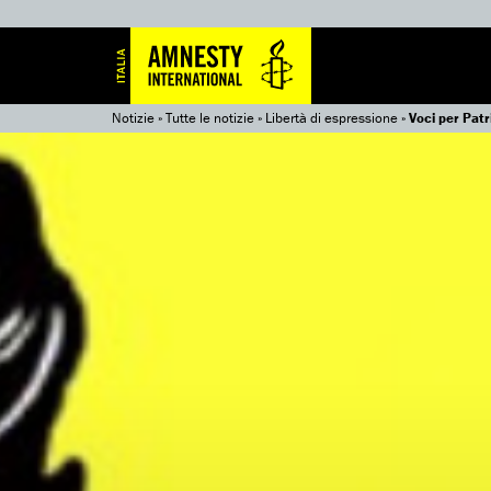
Notizie
»
Tutte le notizie
»
Libertà di espressione
»
Voci per Patr