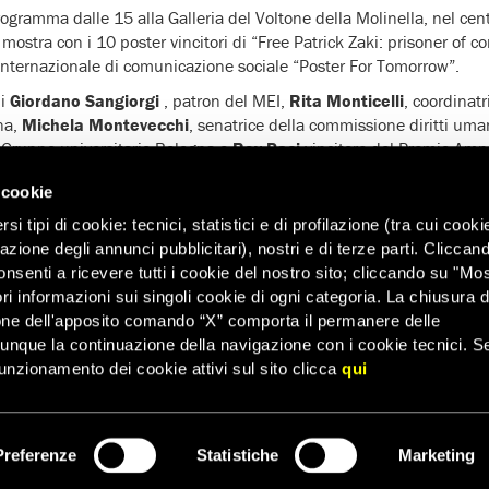
gramma dalle 15 alla Galleria del Voltone della Molinella, nel centr
stra con i 10 poster vincitori di “Free Patrick Zaki: prisoner of co
internazionale di comunicazione sociale “Poster For Tomorrow”.
di
Giordano Sangiorgi
, patron del MEI,
Rita Monticelli
, coordinat
gna,
Michela Montevecchi
, senatrice della commissione diritti uma
 Gruppo universitario Bologna e
Roy Paci
vincitore del Premio Amn
are sarà
Michele Lionello
, direttore artistico di Voci per la Libertà.
 cookie
rà spazio per i set acustici di
Blindur, H.E.R. e Allafineguglielmo
e 
i tipi di cookie: tecnici, statistici e di profilazione (tra cui cooki
val “Voci per la Libertà – Una canzone per Amnesty 2021”, dedicato a
zazione degli annunci pubblicitari), nostri e di terze parti. Cliccan
onsenti a ricevere tutti i cookie del nostro sito; cliccando su "Mo
sibirà in Piazza Nenni in qualità di vincitore del Premio Amnesty Inte
ri informazioni sui singoli cookie di ogni categoria. La chiusura d
oci per la Libertà 2021.
one dell'apposito comando “X” comporta il permanere delle
dunque la continuazione della navigazione con i cookie tecnici. S
 il momento di farci sentire compatti e più determinati che mai. Pa
unzionamento dei cookie attivi sul sito clicca
qui
a Bologna. Patrick Zaki è un prigioniero di coscienza, detenuto esc
mani e per le opinioni politiche espresse sui social media. Dedichiam
coscienza che sono stati rapiti, torturati, scomparsi e detenuti illega
 che viaggiano per il mondo per studiare, ricercare, condividere e
Preferenze
Statistiche
Marketing
ISCRIVITI