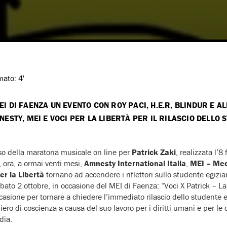
imato:
4'
EI DI FAENZA UN EVENTO CON ROY PACI, H.E.R, BLINDUR E 
STY, MEI E VOCI PER LA LIBERTÀ PER IL RILASCIO DELLO 
so della maratona musicale on line per
Patrick Zaki
, realizzata l’
, ora, a ormai venti mesi,
Amnesty International Italia
,
MEI – Mee
er la Libertà
tornano ad accendere i riflettori sullo studente egiz
bato 2 ottobre, in occasione del MEI di Faenza: “Voci X Patrick – La
ccasione per tornare a chiedere l’immediato rilascio dello studente 
ro di coscienza a causa del suo lavoro per i diritti umani e per le 
dia.