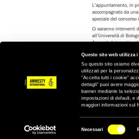
L’appuntamento, in pro
accompagnato da una mo
speciale del concorso 
Ci saranno interventi 
all’Università di Bolo
Amnesty International
sezione Big. A coordin
Questo sito web utilizza i
Durate l’incontro ci sa
Su questo sito usiamo divers
video report del festi
utilizzati per la personaliz
Andrea Artax Artosi.
"Accetta tutti i cookie" acc
In serata, Blindur si e
dettagli" puoi avere maggio
sezione emergenti, a V
banner mediante la selezi
impostazioni di default, e 
Dicono i promotori:
“È
maggiori informazioni sul f
tornare ai suoi studi 
lavoro per i diritti u
tutti i prigionieri di 
Selezione
giovani donne e uomini
Necessari
del
migliore.”
NEWSLETTER
consenso