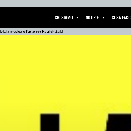
CHI SIAMO
NOTIZIE
COSA FAC
ick: la musica e l’arte per Patrick Zaki