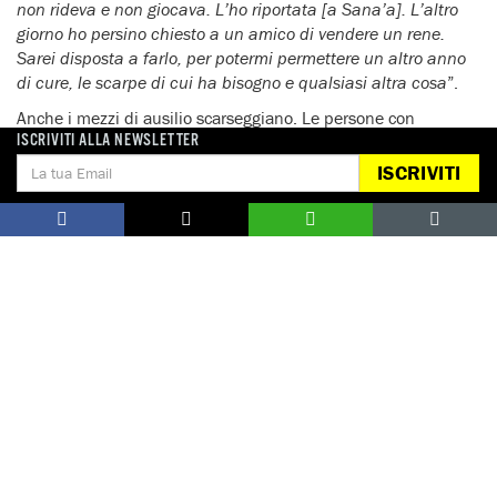
non rideva e non giocava. L’ho riportata [a Sana’a]. L’altro
giorno ho persino chiesto a un amico di vendere un rene.
Sarei disposta a farlo, per potermi permettere un altro anno
di cure, le scarpe di cui ha bisogno e qualsiasi altra cosa
”.
Anche i mezzi di ausilio scarseggiano. Le persone con
ISCRIVITI ALLA NEWSLETTER
disabilità che ne hanno uno hanno riferito ad Amnesty
International che spesso non sono adatti; ad esempio, le
ISCRIVITI
sedie a rotelle non vanno bene per il terreno accidentato dei
campi per sfollati o le protesi non calzano bene. Lo Yemen
meridionale ha un unico centro per le protesi ed è costretto a
inviarne alcune tipologie all’estero per le riparazioni.
I ripetuti conflitti nella regione dello Yemen hanno provocato
un aumento dei problemi psichici, con un’importante quota
della popolazione, tra i quali molti bambini, gravemente
traumatizzata. Uno yemenita medio di 25 anni ha vissuto 14
conflitti armati nella sua vita. Inoltre, il sostegno psicologico è
pressoché inesistente; sono solo 40 gli psichiatri in tutto il
paese, la maggior parte dei quali si trova nelle città.
Bisogno di migliore inclusione