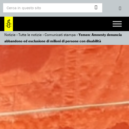
Notizie
»
Tutte le notizie
»
Comunicati stampa
»
Yemen: Amnesty denuncia
abbandono ed esclusione di milioni di persone con disabilità