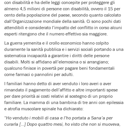
con disabilità e ha delle leggi concepite per proteggere gli
almeno 4,5 milioni di persone con disabilità, ovvero il 15 per
cento della popolazione del paese, secondo quanto calcolato
dall’Organizzazione mondiale della sanità. Ci sono pochi dati
attendibili e considerato l’impatto del conflitto in corso alcuni
esperti ritengono che il numero effettivo sia maggiore.
La guerra yemenita e il crollo economico hanno colpito
duramente la sanità pubblica e i servizi sociali portando a una
sistematica incapacità a garantire i diritti delle persone
disabili. Molti si affidano all’elemosina o si arrangiano;
qualcuno finisce in povertà per pagare beni fondamentali
come farmaci o pannolini per adulti.
I familiari hanno detto di aver venduto i loro averi o aver
rimandato il pagamento dell’affitto e altre importanti spese
per dare priorità ai costi relativi al sostegno di un proprio
familiare. La mamma di una bambina di tre anni con epilessia
e atrofia muscolare spinale ha dichiarato:
“
Ho venduto i mobili di casa e l’ho portata a Sana’a per
curarla […] Dopo quattro mesi, ho visto che non si muoveva,