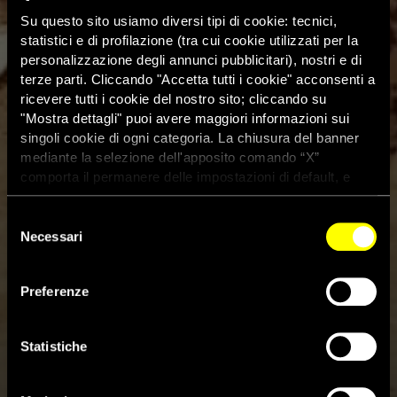
Su questo sito usiamo diversi tipi di cookie: tecnici,
statistici e di profilazione (tra cui cookie utilizzati per la
personalizzazione degli annunci pubblicitari), nostri e di
terze parti. Cliccando "Accetta tutti i cookie" acconsenti a
ricevere tutti i cookie del nostro sito; cliccando su
"Mostra dettagli" puoi avere maggiori informazioni sui
singoli cookie di ogni categoria. La chiusura del banner
mediante la selezione dell'apposito comando “X”
comporta il permanere delle impostazioni di default, e
dunque la continuazione della navigazione con i cookie
tecnici. Se vuoi maggiori informazioni sul funzionamento
Selezione
dei cookie attivi sul sito clicca
qui
Necessari
del
consenso
Yemen: Amnesty denuncia
Preferenze
abbandono ed esclusione di
milioni di persone con disabilità
Statistiche
3 Dicembre 2019