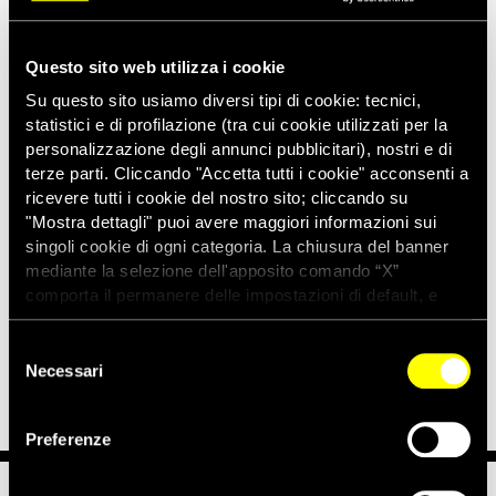
Queste accuse si inseriscono in un contesto più ampio, nel
quale recentemente si sono susseguiti arresti arbitrari di
Questo sito web utilizza i cookie
attivisti per i diritti umani e detenzioni arbitrarie a causa del
loro lavoro.
Su questo sito usiamo diversi tipi di cookie: tecnici,
statistici e di profilazione (tra cui cookie utilizzati per la
A febbraio, 45 attivisti sono stati accusati di alto tradimento
personalizzazione degli annunci pubblicitari), nostri e di
per aver preso parte alla visione di video sulle manifestazioni
terze parti. Cliccando "Accetta tutti i cookie" acconsenti a
in Tunisia ed Egitto. Trentacinque sono stati assolti, ma i
ricevere tutti i cookie del nostro sito; cliccando su
restanti sei, rilasciati su cauzione, potrebbero essere
"Mostra dettagli" puoi avere maggiori informazioni sui
condannati a morte, se ritenuti colpevoli.
singoli cookie di ogni categoria. La chiusura del banner
Jenni Williams e Magodonga Mahlangu, leader
mediante la selezione dell'apposito comando “X”
dell’organizzazione Women of Zimbabwe Arise (Woza) di
comporta il permanere delle impostazioni di default, e
Bulawayo, sono state costrette a entrare in clandestinità dopo
dunque la continuazione della navigazione con i cookie
essere state minacciate di arresti arbitrari e detenzioni
tecnici. Se vuoi maggiori informazioni sul funzionamento
Selezione
prolungate.
dei cookie attivi sul sito clicca
qui
Necessari
del
consenso
Preferenze