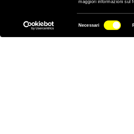
maggiori informazioni sul f
Selezione
Necessari
del
NEWSLETTER
consenso
Notizie correlate per tema
LIBERTÀ DI ESPRESSIONE
Notizie correlate per paese
ZIMBABWE