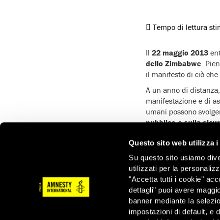
Tempo di lettura st
Il
22 maggio 2013
ent
dello Zimbabwe
. Pien
il manifesto di ciò ch
A un anno di distanza
manifestazione e di ass
umani possono svolgere
pubblico e sulla sicu
Amnesty International 
Questo sito web utilizza i
difensori dei diritti 
Su questo sito usiamo divers
Per limitarci agli ulti
utilizzati per la personaliz
prendevano parte a una 
"Accetta tutti i cookie" acc
direttore di NewsDay
dettagli" puoi avere maggio
aver dato la notizia d
banner mediante la selezi
fuggire dalla polizia. I
impostazioni di default, e 
per la libertà di sta