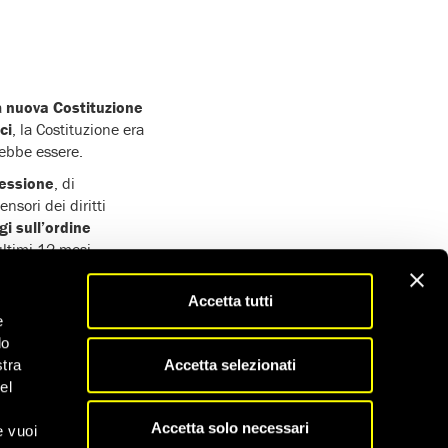
a
nuova Costituzione
ci
, la Costituzione era
rebbe essere.
pressione
, di
nsori dei diritti
gi sull’ordine
ultimi 12 mesi,
o stati vietati e
Accetta tutti
e
ti a Masvingo
mentre
do
. Il 28 aprile il
Accetta selezionati
stra
 stati
incriminati
per
el
entre tentava di
a
Giornata mondiale
Accetta solo necessari
e vuoi