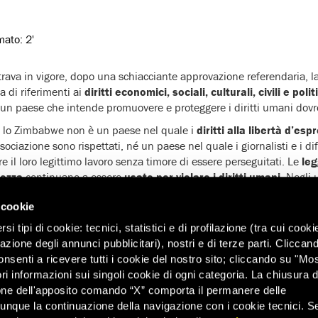
imato:
2'
rava in vigore, dopo una schiacciante approvazione referendaria, l
a di riferimenti ai
diritti economici, sociali, culturali, civili e politi
e un paese che intende promuovere e proteggere i diritti umani dov
, lo Zimbabwe non è un paese nel quale i
diritti alla libertà d’es
ociazione sono rispettati, né un paese nel quale i giornalisti e i dife
 il loro legittimo lavoro senza timore di essere perseguitati. Le
leg
rezza
continuano a essere
usate per violare i diritti umani
. Negli 
ha documentato numerosi casi in cui incontri ed eventi pubblici son
 cookie
umani sono stati arrestati e incriminati
.
i tipi di cookie: tecnici, statistici e di profilazione (tra cui cooki
mi due mesi,
il 24 aprile una decina di attivisti sono stati arresta
zazione degli annunci pubblicitari), nostri e di terze parti. Cliccan
protesta pacifica contro l’inefficienza dei servizi di nettezza urbana
onsenti a ricevere tutti i cookie del nostro sito; cliccando su "Mo
,
Nevanji Madanhire
, e un giornalista dello stesso quotidiano sono
ri informazioni sui singoli cookie di ogni categoria. La chiusura d
ella morte di un bambino di quattro anni, investito da un minibus m
one dell'apposito comando “X” comporta il permanere delle
l 3 maggio è stata
impedita una manifestazione
in occasione dell
dunque la continuazione della navigazione con i cookie tecnici. S
mpa
.