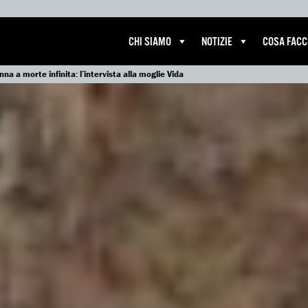
CHI SIAMO
NOTIZIE
COSA FAC
a a morte infinita: l’intervista alla moglie Vida