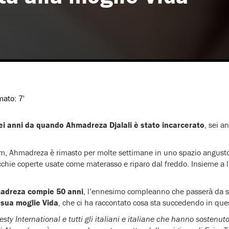
imato:
7'
ei anni
da quando Ahmadreza Djalali è stato incarcerato
, sei a
cm, Ahmadreza è rimasto per molte settimane in uno spazio angusto,
ecchie coperte usate come materasso e riparo dal freddo. Insieme a lu
adreza compie 50 anni
, l’ennesimo compleanno che passerà da so
 sua moglie Vida
, che ci ha raccontato cosa sta succedendo in ques
esty International e tutti gli italiani e italiane che hanno sosten