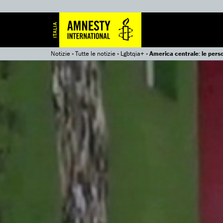
Notizie
»
Tutte le notizie
»
Lgbtqia+
»
America centrale: le perso