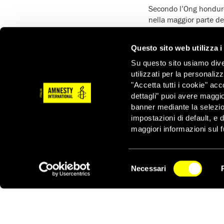
Secondo l’Ong hondur
nella maggior parte dei 
La maggior parte dei
r
scelta che fuggire
, d
Questo sito web utilizza i
anche uccisioni – prese
Su questo sito usiamo divers
L’alto livello d’
impuni
utilizzati per la personaliz
persone Lgbti siano pun
"Accetta tutti i cookie" acc
dettagli" puoi avere maggio
“
Non ho mai provat
banner mediante la selezi
denuncia, sono and
impostazioni di default, e 
denunciato è stat
maggiori informazioni sul f
minacciato di mort
Selezione
DOPO I PERICOLI IN 
Necessari
del
NEWSLETTER
Le brutalità subite da
consenso
loro paesi.
La maggior parte delle 
parte di pubblici uffici