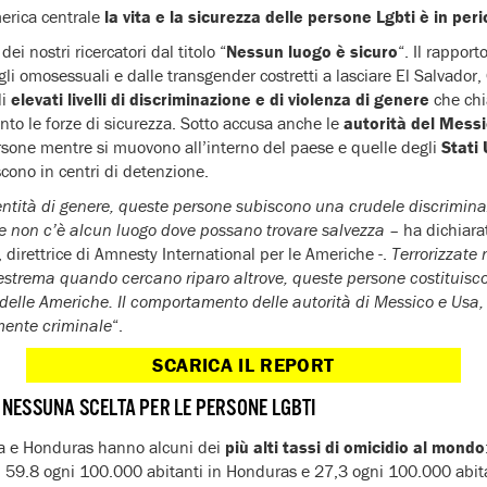
merica centrale
la vita e la sicurezza delle persone Lgbti è in peri
dei nostri ricercatori dal titolo “
Nessun luogo è sicuro
“. Il rapport
gli omosessuali e dalle transgender costretti a lasciare El Salvador
li
elevati livelli di discriminazione e di violenza di genere
che chi
nto le forze di sicurezza. Sotto accusa anche le
autorità del Mess
sone mentre si muovono all’interno del paese e quelle degli
Stati 
iscono in centri di detenzione.
entità di genere, queste persone subiscono una crudele discrimina
 e non c’è alcun luogo dove possano trovare salvezza –
ha dichiara
, direttrice di Amnesty International per le Americhe -.
Terrorizzate 
 estrema quando cercano riparo altrove, queste persone costituisc
ti delle Americhe. Il comportamento delle autorità di Messico e Usa
mente criminale
“.
SCARICA IL REPORT
NESSUNA SCELTA PER LE PERSONE LGBTI
a e Honduras hanno alcuni dei
più alti tassi di omicidio al mondo
r, 59.8 ogni 100.000 abitanti in Honduras e 27,3 ogni 100.000 abit