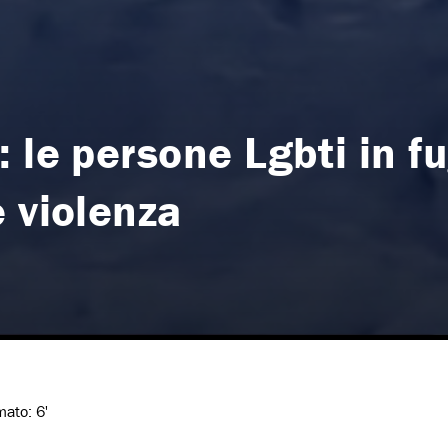
 le persone Lgbti in f
 violenza
imato:
6'