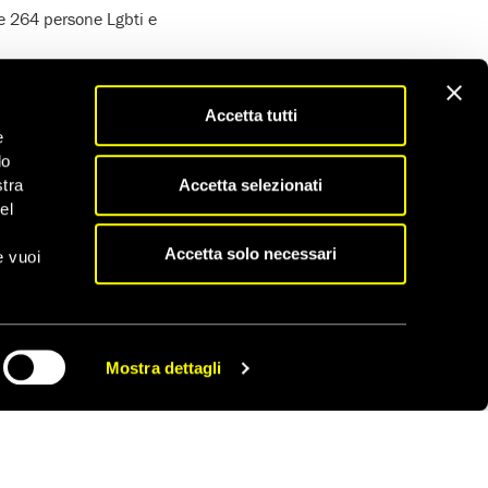
se 264 persone Lgbti e
ver avuto altra
sioni, estorsioni e
Accetta tutti
e
di reati contro le
do
Accetta selezionati
stra
el
o di loro ha sporto
mico che aveva
Accetta solo necessari
e vuoi
 stato aggredito e
Mostra dettagli
CONDIVIDI
 dopo aver lasciato i
azione
e
violenza
da
e persone Lgbti. Molti