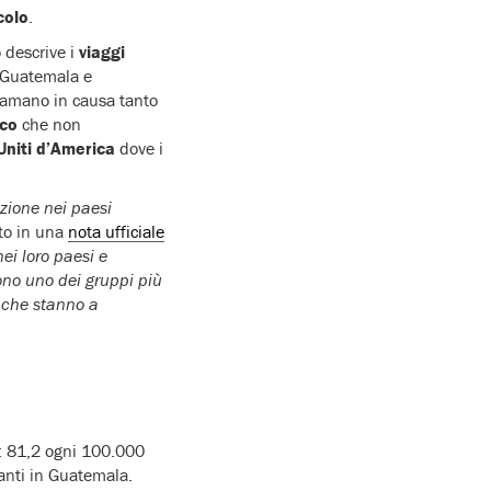
colo
.
o descrive i
viaggi
, Guatemala e
amano in causa tanto
ico
che non
Uniti d’America
dove i
zione nei paesi
to in una
nota ufficiale
nei loro paesi e
ono uno dei gruppi più
, che stanno a
: 81,2 ogni 100.000
anti in Guatemala.