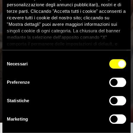
personalizzazione degli annunci pubblicitari), nostri e di
terze parti. Cliccando "Accetta tutti i cookie" acconsenti a
ricevere tutti i cookie del nostro sito; cliccando su
"Mostra dettagli" puoi avere maggiori informazioni sui
singoli cookie di ogni categoria. La chiusura del banner
mediante la selezione dell'apposito comando “X”
comporta il permanere delle impostazioni di default, e
dunque la continuazione della navigazione con i cookie
tecnici. Se vuoi maggiori informazioni sul funzionamento
Selezione
dei cookie attivi sul sito clicca
qui
Necessari
del
consenso
Preferenze
Statistiche
INSIEME PER IL PRIDE IN TURCHIA
Marketing
LA STORIA
LA REPRESSIONE NEL 2023
IL TESTO DELL'APPELLO