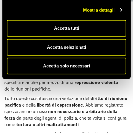
Mostra dettagli
I
Pride sono sotto attacco in Turchia
e le persone Lgbtqia+
subiscono discriminazione e violenza.
Accetta tutti
“Mi hanno presa a calci in tutto il corpo. Mi hanno
colpita alla testa molte volte. Pensavo che ci
avrebbero resi invalidi o che stessero cercando di
Accetta selezionati
ucciderci”
, Veronika.
Accetta solo necessari
Dal 2015
le iniziative legate ai Pride sono
sistematicamente impedite
, attraverso divieti generali e
specifici e anche per mezzo di una
repressione violenta
delle riunioni pacifiche.
Tutto questo costituisce una violazione del
diritto di riunione
pacifica
e della
libertà di espressione.
Abbiamo registrato
spesso anche un
uso non necessario e arbitrario della
forza
da parte degli agenti di polizia, che talvolta si configura
come
tortura e altri maltrattamenti
.