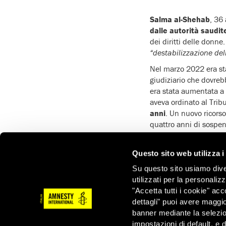
Salma al-Shehab
, 36
dalle autorità saudit
dei diritti delle donne.
“destabilizzazione dell
Nel marzo 2022 era st
giudiziario che dovreb
era stata aumentata a 
aveva ordinato al Tri
anni
. Un nuovo ricorso
quattro anni di sospen
La condanna
avrebbe
due mesi dopo.
Questo sito web utilizza i
“Un incubo è finalment
Su questo sito usiamo divers
l’altra per aver scritto
utilizzati per la personaliz
inizialmente condannat
"Accetta tutti i cookie" acc
divieto di viaggio o a
dettagli" puoi avere maggio
sul Medio Oriente.
banner mediante la selezi
impostazioni di default, e 