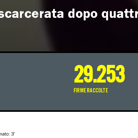
 scarcerata dopo quatt
29.253
FIRME RACCOLTE
imato:
3'