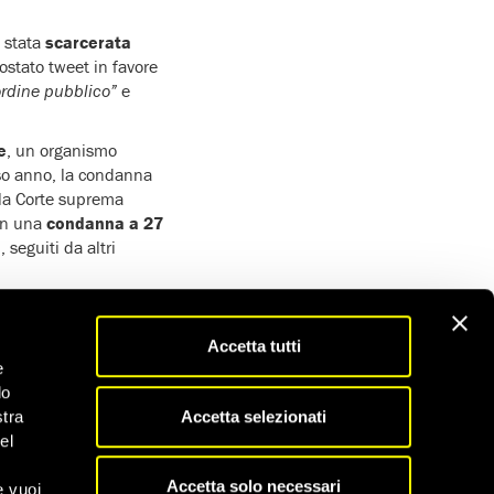
è stata
scarcerata
ostato tweet in favore
’ordine pubblico”
e
e
, un organismo
sso anno, la condanna
 la Corte suprema
con una
condanna a 27
 seguiti da altri
a dal carcere solo
Accetta tutti
 a un’ingiustizia dopo
e
nza legale ed è stata
do
n sottoporla a un
Accetta selezionati
stra
i Amnesty International
el
Accetta solo necessari
e vuoi