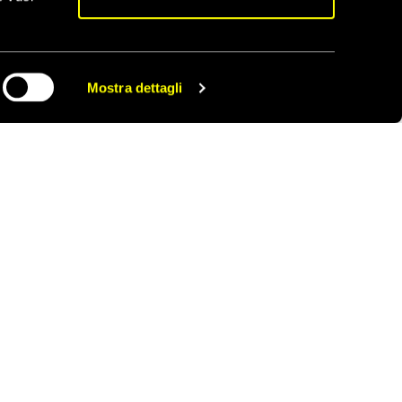
 scontando lunghe
-Otaibi
e Noura al-
e loro
ta per sempre”, ha
Mostra dettagli
CONDIVIDI
Scopri tutti gli appelli