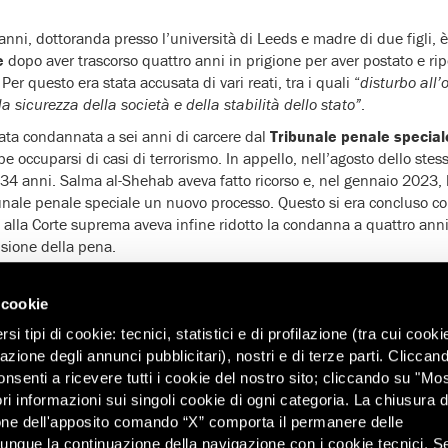
 anni, dottoranda presso l’università di Leeds e madre di due figli, 
e
dopo aver trascorso quattro anni in prigione per aver postato e rip
 Per questo era stata accusata di vari reati, tra i quali “
disturbo all
a sicurezza della società e della stabilità dello stato”
.
ata condannata a sei anni di carcere dal
Tribunale penale special
be occuparsi di casi di terrorismo. In appello, nell’agosto dello ste
34 anni. Salma al-Shehab aveva fatto ricorso e, nel gennaio 2023,
bunale penale speciale un nuovo processo. Questo si era concluso 
 alla Corte suprema aveva infine ridotto la condanna a quattro anni,
sione della pena.
 dovuto terminare nel dicembre 2024
ma Salma al-Shehab è uscit
 cookie
e finito. Per oltre quattro anni, Salma al-Shehab è stata sottoposta
i tipi di cookie: tecnici, statistici e di profilazione (tra cui cooki
 dei post. Ha trascorso
quasi 300 giorni in isolamento
senza assiste
zazione degli annunci pubblicitari), nostri e di terze parti. Cliccan
a per reati di terrorismo. Chiediamo ora alle autorità saudite di
no
onsenti a ricevere tutti i cookie del nostro sito; cliccando su "Mo
d altre misure punitive
”, ha dichiarato Dana Ahmed, ricercatrice d
ri informazioni sui singoli cookie di ogni categoria. La chiusura d
one dell'apposito comando “X” comporta il permanere delle
dunque la continuazione della navigazione con i cookie tecnici. S