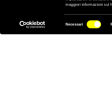
“Oggi è un giorno da 
maggiori informazioni sul f
condanne solo a causa 
Qahtabi – e Abdulrahm
immediatamente e che p
Selezione
concluso Ahmed.
Necessari
del
NEWSLETTER
consenso
ATTIVATI ORA
FIRMA PER MANAHEL